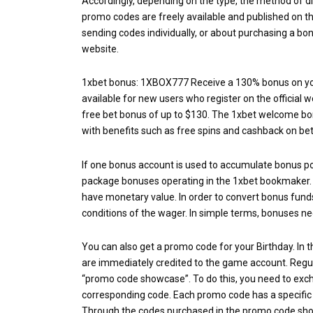
Accordingly, depending on the type, the method of dist
promo codes are freely available and published on the
sending codes individually, or about purchasing a b
website.
1xbet bonus
: 1XBOX777 Receive a 130% bonus on your 
available for new users who register on the official 
free bet bonus of up to $130. The
1xbet welcome bo
with benefits such as free spins and cashback on bet
If one bonus account is used to accumulate bonus po
package bonuses operating in the 1xbet bookmaker.
have monetary value. In order to convert bonus funds 
conditions of the wager. In simple terms, bonuses n
You can also get a promo code for your Birthday. In
are immediately credited to the game account. Regul
“promo code showcase”. To do this, you need to exch
corresponding code. Each promo code has a specific 
Through the codes purchased in the promo code show