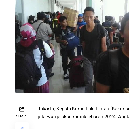
Jakarta,-Kepala Korps Lalu Lintas (Kakorl
SHARE
juta warga akan mudik lebaran 2024. Angka 