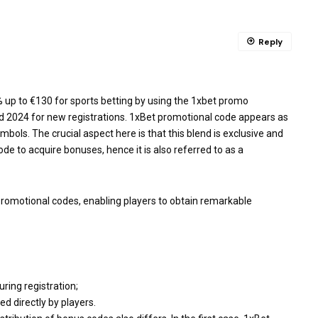
Reply
 up to €130 for sports betting by using the
1xbet promo
id 2024 for new registrations. 1xBet promotional code appears as
mbols. The crucial aspect here is that this blend is exclusive and
de to acquire bonuses, hence it is also referred to as a
romotional codes, enabling players to obtain remarkable
ring registration;
ed directly by players.