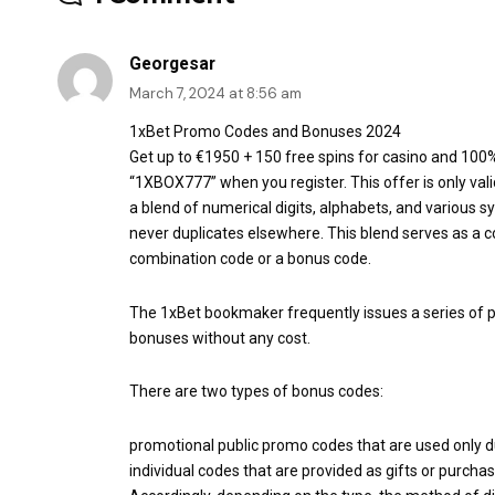
Georgesar
March 7, 2024 at 8:56 am
1xBet Promo Codes and Bonuses 2024
Get up to €1950 + 150 free spins for casino and 100%
“1XBOX777” when you register. This offer is only val
a blend of numerical digits, alphabets, and various sy
never duplicates elsewhere. This blend serves as a co
combination code or a bonus code.
The 1xBet bookmaker frequently issues a series of p
bonuses without any cost.
There are two types of bonus codes:
promotional public promo codes that are used only du
individual codes that are provided as gifts or purchas