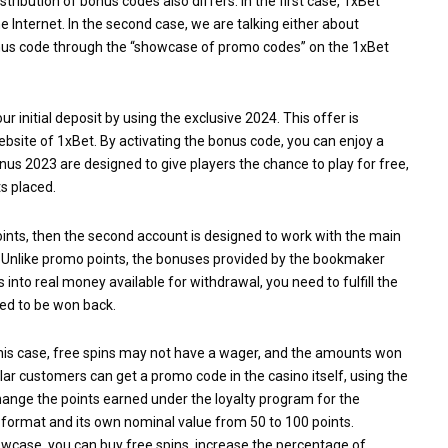
ribution of bonus codes also differs. In the first case, 1xBet
 Internet. In the second case, we are talking either about
onus code through the “showcase of promo codes” on the 1xBet
initial deposit by using the exclusive 2024. This offer is
website of 1xBet. By activating the bonus code, you can enjoy a
nus 2023
are designed to give players the chance to play for free,
s placed.
ints, then the second account is designed to work with the main
 Unlike promo points, the bonuses provided by the bookmaker
into real money available for withdrawal, you need to fulfill the
eed to be won back.
 this case, free spins may not have a wager, and the amounts won
ar customers can get a promo code in the casino itself, using the
ange the points earned under the loyalty program for the
format and its own nominal value from 50 to 100 points.
case, you can buy free spins, increase the percentage of