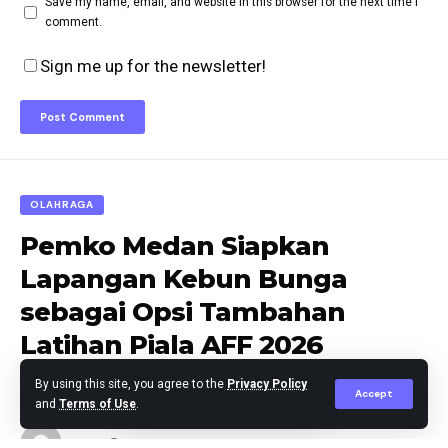
Save my name, email, and website in this browser for the next time I
comment.
Sign me up for the newsletter!
OLAHRAGA
Pemko Medan Siapkan
Lapangan Kebun Bunga
sebagai Opsi Tambahan
Latihan Piala AFF 2026
By using this site, you agree to the
Privacy Policy
Accept
and
Terms of Use
.
berita
Published April 1, 2026