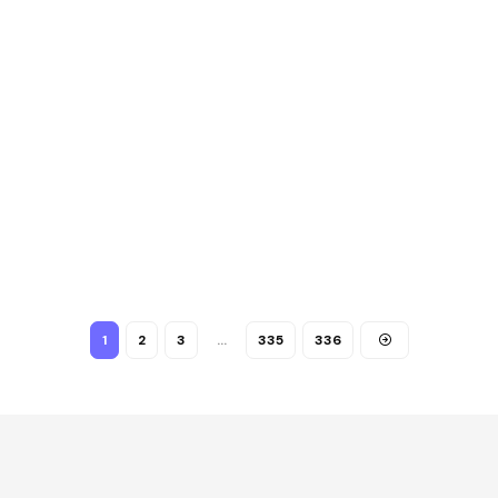
1
2
3
…
335
336