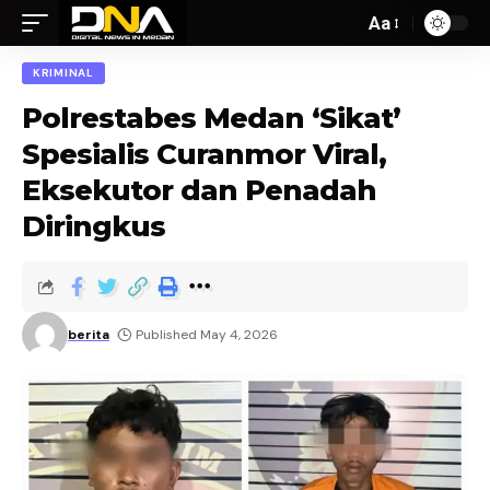
Aa
KRIMINAL
Polrestabes Medan ‘Sikat’
Spesialis Curanmor Viral,
Eksekutor dan Penadah
Diringkus
berita
Published May 4, 2026