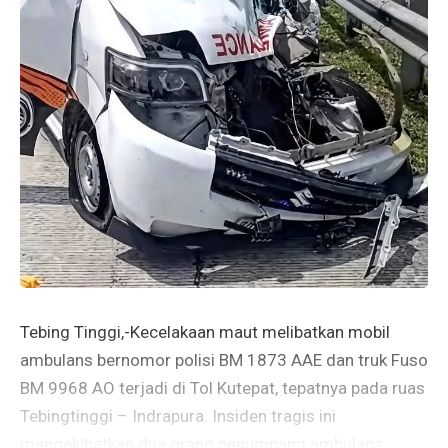
Tebing Tinggi,-Kecelakaan maut melibatkan mobil
ambulans bernomor polisi BM 1873 AAE dan truk Fuso
BM 9968 AO terjadi di Tol Kutepat, tepatnya pada ruas
Tebingtinggi – Indrapura. Insiden tragis ini
mengakibatkan dua orang penumpang ambulans