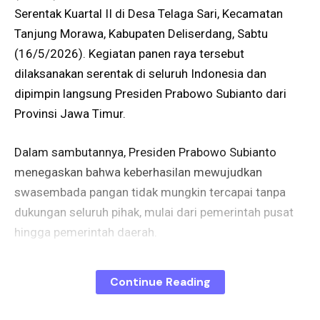
Serentak Kuartal II di Desa Telaga Sari, Kecamatan
Tanjung Morawa, Kabupaten Deliserdang, Sabtu
(16/5/2026). Kegiatan panen raya tersebut
dilaksanakan serentak di seluruh Indonesia dan
dipimpin langsung Presiden Prabowo Subianto dari
Provinsi Jawa Timur.
Dalam sambutannya, Presiden Prabowo Subianto
menegaskan bahwa keberhasilan mewujudkan
swasembada pangan tidak mungkin tercapai tanpa
dukungan seluruh pihak, mulai dari pemerintah pusat
hingga pemerintah daerah.
“Karena itu masalah swasembada pangan tidak
Continue Reading
mungkin tercapai tanpa dukungan semua pihak,
gubernur, bupati, semua pihak,” kata Presiden