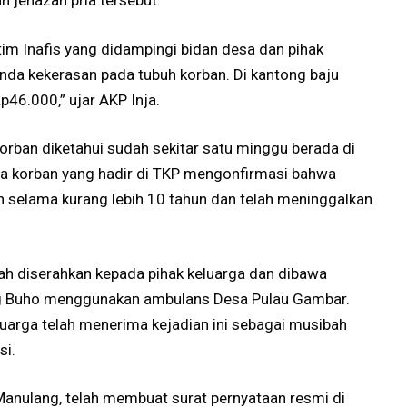
 jenazah pria tersebut.
 tim Inafis yang didampingi bidan desa dan pihak
anda kekerasan pada tubuh korban. Di kantong baju
p46.000,” ujar AKP Inja.
 korban diketahui sudah sekitar satu minggu berada di
rga korban yang hadir di TKP mengonfirmasi bahwa
 selama kurang lebih 10 tahun dan telah meninggalkan
lah diserahkan kepada pihak keluarga dan dibawa
g Buho menggunakan ambulans Desa Pulau Gambar.
eluarga telah menerima kejadian ini sebagai musibah
si.
s Manulang, telah membuat surat pernyataan resmi di