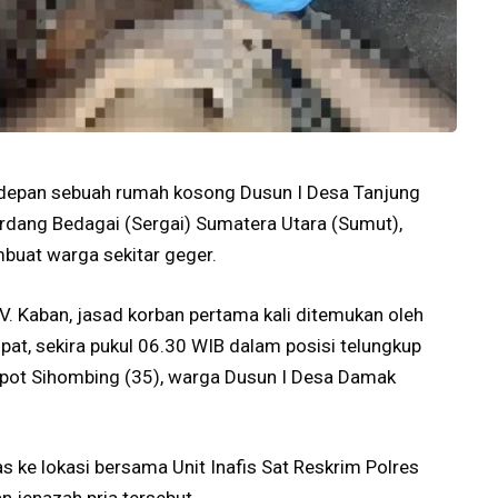
i depan sebuah rumah kosong Dusun I Desa Tanjung
rdang Bedagai (Sergai) Sumatera Utara (Sumut),
uat warga sekitar geger.
V. Kaban, jasad korban pertama kali ditemukan oleh
at, sekira pukul 06.30 WIB dalam posisi telungkup
apot Sihombing (35), warga Dusun I Desa Damak
 ke lokasi bersama Unit Inafis Sat Reskrim Polres