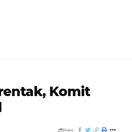
rentak, Komit
l
Share