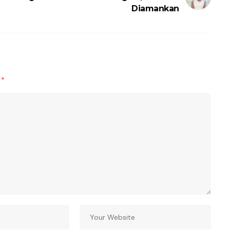
Diamankan
d
*