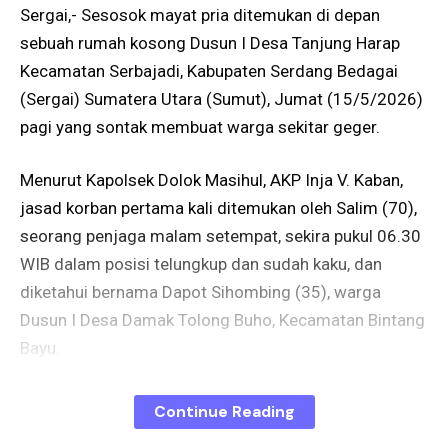
Sergai,- Sesosok mayat pria ditemukan di depan
sebuah rumah kosong Dusun I Desa Tanjung Harap
Kecamatan Serbajadi, Kabupaten Serdang Bedagai
(Sergai) Sumatera Utara (Sumut), Jumat (15/5/2026)
pagi yang sontak membuat warga sekitar geger.
Menurut Kapolsek Dolok Masihul, AKP Inja V. Kaban,
jasad korban pertama kali ditemukan oleh Salim (70),
seorang penjaga malam setempat, sekira pukul 06.30
WIB dalam posisi telungkup dan sudah kaku, dan
diketahui bernama Dapot Sihombing (35), warga
Dusun I Desa Damak Tolong Buho, Kecamatan Bintang
Bayu.
Ia menjelaskan pihaknya langsung bergegas ke lokasi
Continue Reading
bersama Unit Inafis Sat Reskrim Polres Sergai setelah