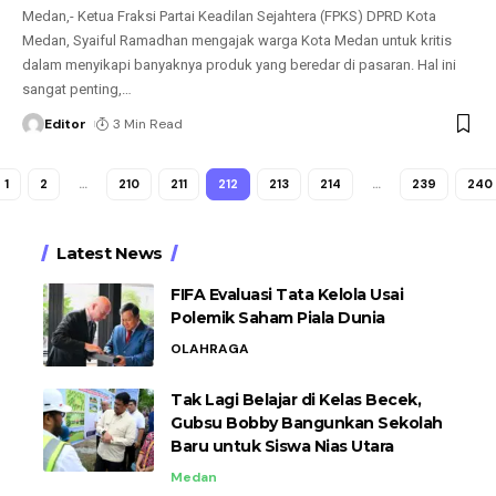
Medan,- Ketua Fraksi Partai Keadilan Sejahtera (FPKS) DPRD Kota
Medan, Syaiful Ramadhan mengajak warga Kota Medan untuk kritis
dalam menyikapi banyaknya produk yang beredar di pasaran. Hal ini
sangat penting,
…
Editor
3 Min Read
1
2
…
210
211
212
213
214
…
239
240
Latest News
FIFA Evaluasi Tata Kelola Usai
Polemik Saham Piala Dunia
OLAHRAGA
Tak Lagi Belajar di Kelas Becek,
Gubsu Bobby Bangunkan Sekolah
Baru untuk Siswa Nias Utara
Medan