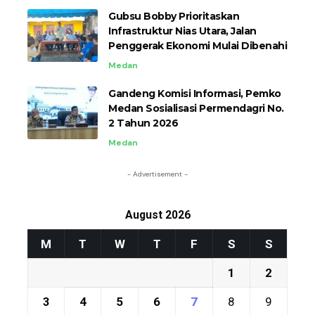
Gubsu Bobby Prioritaskan
Infrastruktur Nias Utara, Jalan
Penggerak Ekonomi Mulai Dibenahi
Medan
Gandeng Komisi Informasi, Pemko
Medan Sosialisasi Permendagri No.
2 Tahun 2026
Medan
- Advertisement -
August 2026
M
T
W
T
F
S
S
1
2
3
4
5
6
7
8
9