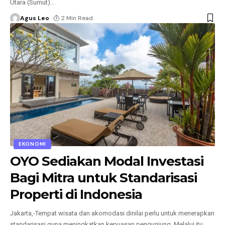
Utara (Sumut)
…
Agus Leo
2 Min Read
EKONOMI
OYO Sediakan Modal Investasi
Bagi Mitra untuk Standarisasi
Properti di Indonesia
Jakarta,-Tempat wisata dan akomodasi dinilai perlu untuk menerapkan
standarisasi guna meningkatkan kepuasan pengunjung. Melalui itu,