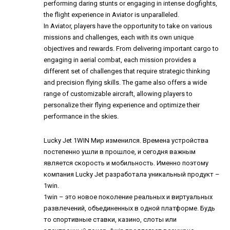
performing daring stunts or engaging in intense dogfights,
the flight experience in Aviator is unparalleled.
In Aviator, players have the opportunity to take on various
missions and challenges, each with its own unique
objectives and rewards. From delivering important cargo to
engaging in aerial combat, each mission provides a
different set of challenges that require strategic thinking
and precision flying skills. The game also offers a wide
range of customizable aircraft, allowing players to
personalize their flying experience and optimize their
performance in the skies.
Lucky Jet 1WIN
Мир изменился. Времена устройства
постепенно ушли в прошлое, и сегодня важным
является скорость и мобильность. Именно поэтому
компания Lucky Jet разработала уникальный продукт –
1win.
1win – это новое поколение реальных и виртуальных
развлечений, объединенных в одной платформе. Будь
то спортивные ставки, казино, слоты или