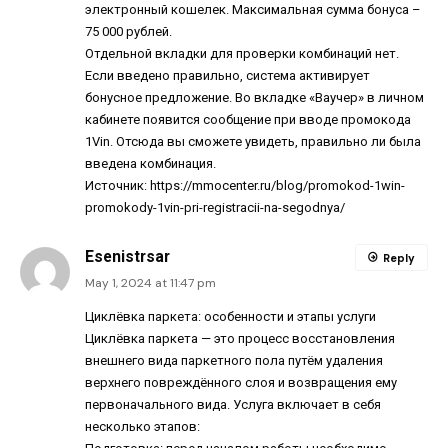
электронный кошелек. Максимальная сумма бонуса –
75 000 рублей.
Отдельной вкладки для проверки комбинаций нет.
Если введено правильно, система активирует
бонусное предложение. Во вкладке «Ваучер» в личном
кабинете появится сообщение при вводе промокода
1Vin. Отсюда вы сможете увидеть, правильно ли была
введена комбинация.
Источник:
https://mmocenter.ru/blog/promokod-1win-
promokody-1vin-pri-registracii-na-segodnya/
Esenistrsar
Reply
May 1, 2024 at 11:47 pm
Циклёвка паркета: особенности и этапы услуги
Циклёвка паркета — это процесс восстановления
внешнего вида паркетного пола путём удаления
верхнего повреждённого слоя и возвращения ему
первоначального вида. Услуга включает в себя
несколько этапов: