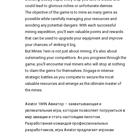
could lead to glorious riches or unfortunate demise.
The objective of the game is to mine as many gems as
possible while carefully managing your resources and
avoiding any potential dangers. With each successful
mining expedition, you’ll earn valuable points and rewards
that can be used to upgrade your equipment and improve
your chances of striking it big.
But Mines 1win is not just about mining; it’s also about
outsmarting your competitors. As you progress through the
game, you’ll encounter rival miners who will stop at nothing
to claim the gems for themselves. Engage in intense
strategic battles as you compete to secure the most
valuable resources and emerge as the ultimate master of
the mines.
Aviator 1WIN
Авиатор – захватывающая и
увлекательная игра, которая позволяет погрузиться в
мир авиации и стать настоящим пилотом.
Разработанная командой профессиональных
разработчиков, игра Aviator предлагает игрокам