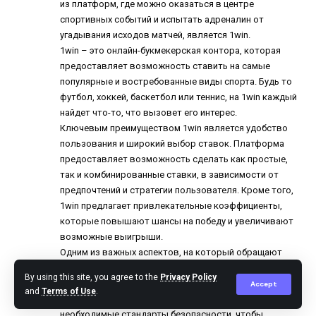
из платформ, где можно оказаться в центре
спортивных событий и испытать адреналин от
угадывания исходов матчей, является 1win.
1win – это онлайн-букмекерская контора, которая
предоставляет возможность ставить на самые
популярные и востребованные виды спорта. Будь то
футбол, хоккей, баскетбол или теннис, на 1win каждый
найдет что-то, что вызовет его интерес.
Ключевым преимуществом 1win является удобство
пользования и широкий выбор ставок. Платформа
предоставляет возможность сделать как простые,
так и комбинированные ставки, в зависимости от
предпочтений и стратегии пользователя. Кроме того,
1win предлагает привлекательные коэффициенты,
которые повышают шансы на победу и увеличивают
возможные выигрыши.
Одним из важных аспектов, на который обращают
внимание пользователи 1win, является безопасность и
By using this site, you agree to the
Privacy Policy
надежность платформы. 1win осуществляет
Accept
and
Terms of Use
.
лицензионную деятельность и соблюдает все
необходимые стандарты безопасности, чтобы