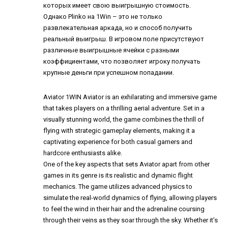
которых имеет свою выигрышную стоимость.
Однако Plinko на 1Win – это не только
развлекательная аркада, но и способ получить
реальный выигрыш. В игровом поле присутствуют
различные выигрышные ячейки с разными
коэффициентами, что позволяет игроку получать
крупные деньги при успешном попадании.
Aviator 1WIN
Aviator is an exhilarating and immersive game
that takes players on a thrilling aerial adventure. Set in a
visually stunning world, the game combines the thrill of
flying with strategic gameplay elements, making it a
captivating experience for both casual gamers and
hardcore enthusiasts alike.
One of the key aspects that sets Aviator apart from other
games in its genre is its realistic and dynamic flight
mechanics. The game utilizes advanced physics to
simulate the real-world dynamics of flying, allowing players
to feel the wind in their hair and the adrenaline coursing
through their veins as they soar through the sky. Whether it’s