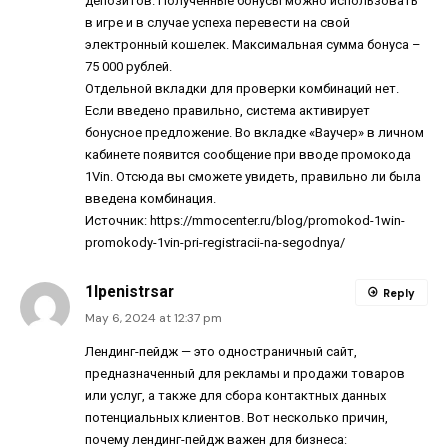
депозитов. Полученные бонусы можно использовать
в игре и в случае успеха перевести на свой
электронный кошелек. Максимальная сумма бонуса –
75 000 рублей.
Отдельной вкладки для проверки комбинаций нет.
Если введено правильно, система активирует
бонусное предложение. Во вкладке «Ваучер» в личном
кабинете появится сообщение при вводе промокода
1Vin. Отсюда вы сможете увидеть, правильно ли была
введена комбинация.
Источник:
https://mmocenter.ru/blog/promokod-1win-
promokody-1vin-pri-registracii-na-segodnya/
1lpenistrsar
Reply
May 6, 2024 at 12:37 pm
Лендинг-пейдж — это одностраничный сайт,
предназначенный для рекламы и продажи товаров
или услуг, а также для сбора контактных данных
потенциальных клиентов. Вот несколько причин,
почему лендинг-пейдж важен для бизнеса: