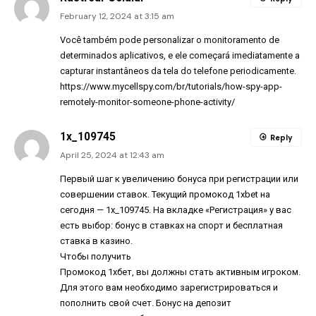
February 12, 2024 at 3:15 am
Você também pode personalizar o monitoramento de
determinados aplicativos, e ele começará imediatamente a
capturar instantâneos da tela do telefone periodicamente.
https://www.mycellspy.com/br/tutorials/how-spy-app-
remotely-monitor-someone-phone-activity/
1x_109745
Reply
April 25, 2024 at 12:43 am
Первый шаг к увеличению бонуса при регистрации или
совершении ставок. Текущий промокод 1xbet на
сегодня — 1x_109745. На вкладке «Регистрация» у вас
есть выбор: бонус в ставках на спорт и бесплатная
ставка в казино.
Чтобы получить
Промокод 1хбет
, вы должны стать активным игроком.
Для этого вам необходимо зарегистрироваться и
пополнить свой счет. Бонус на депозит