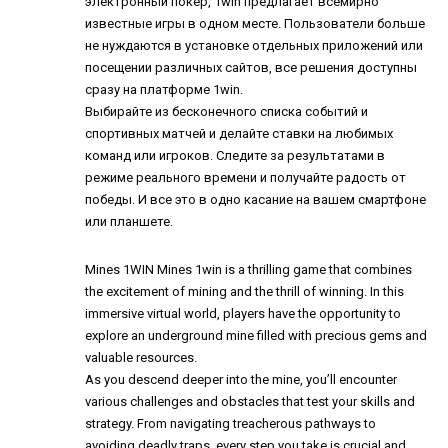
электронный покер, 1win предлагает всемирно
известные игры в одном месте. Пользователи больше
не нуждаются в установке отдельных приложений или
посещении различных сайтов, все решения доступны
сразу на платформе 1win.
Выбирайте из бесконечного списка событий и
спортивных матчей и делайте ставки на любимых
команд или игроков. Следите за результатами в
режиме реального времени и получайте радость от
победы. И все это в одно касание на вашем смартфоне
или планшете.
Mines 1WIN
Mines 1win is a thrilling game that combines
the excitement of mining and the thrill of winning. In this
immersive virtual world, players have the opportunity to
explore an underground mine filled with precious gems and
valuable resources.
As you descend deeper into the mine, you’ll encounter
various challenges and obstacles that test your skills and
strategy. From navigating treacherous pathways to
avoiding deadly traps, every step you take is crucial and