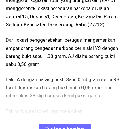
menggelar kegiatan rutin yang ditingkatkan (KRYD)
menggerebek lokasi peredaran narkoba di Jalan
Jermal 15, Dusun VI, Desa Hutan, Kecamatan Percut
Seituan, Kabupaten Deliserdang, Rabu (27/12).
Dari lokasi penggerebekan, petugas mengamankan
empat orang pengedar narkoba berinisial YS dengan
barang bukt sabu 1,38 gram, AJ disita barang bukti
sabu 0,56 gram.
Lalu, A dengan barang bukti Sabu 0,54 gram serta RS
turut diamankan barang bukti sabu 0,06 gram dan
ditemukan 38 klip bungkus kecil paket ganja.
Tak hanya, personel juga melakukan
pemusnahan lima gubuk yang digunakan untuk
Continue Reading