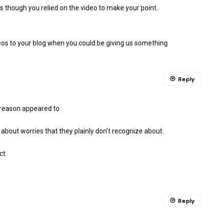
s as though you relied on the video to make your point.
eos to your blog when you could be giving us something
Reply
e reason appeared to
nk about worries that they plainly don’t recognize about.
ct
Reply