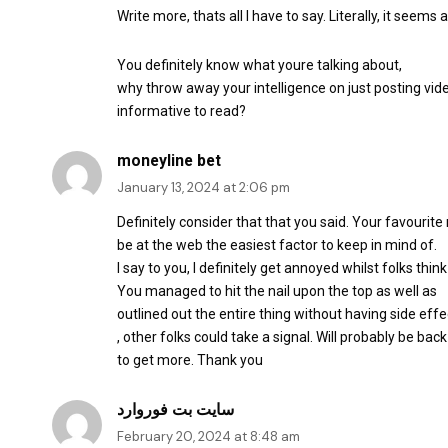
Write more, thats all I have to say. Literally, it seem
You definitely know what youre talking about,
why throw away your intelligence on just posting vid
informative to read?
moneyline bet
January 13, 2024 at 2:06 pm
Definitely consider that that you said. Your favourit
be at the web the easiest factor to keep in mind of.
I say to you, I definitely get annoyed whilst folks thi
You managed to hit the nail upon the top as well as
outlined out the entire thing without having side effe
, other folks could take a signal. Will probably be back
to get more. Thank you
سایت بت فوروارد
February 20, 2024 at 8:48 am