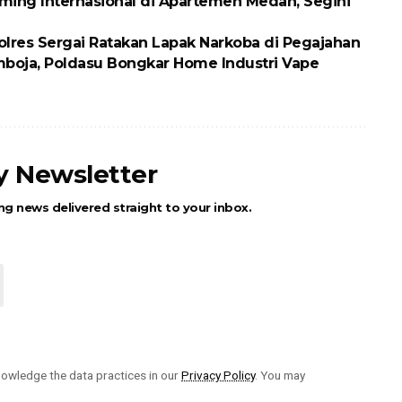
ing Internasional di Apartemen Medan, Segini
olres Sergai Ratakan Lapak Narkoba di Pegajahan
boja, Poldasu Bongkar Home Industri Vape
ly Newsletter
ng news delivered straight to your inbox.
owledge the data practices in our
Privacy Policy
. You may