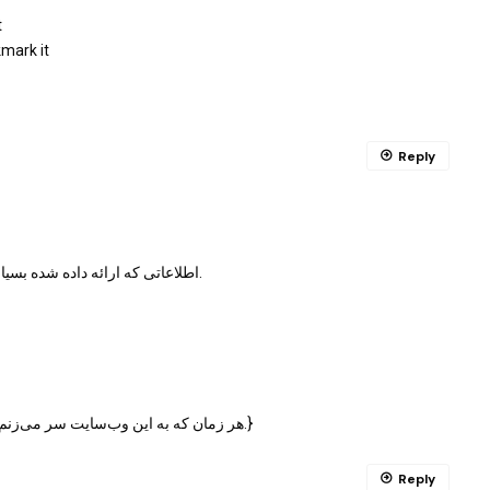
t
kmark it
Reply
اطلاعاتی که ارائه داده شده بسیار غنی و مفید است و من را در رسیدن به اهدافم یاری رساند.
هر زمان که به این وب‌سایت سر می‌زنم، چیزهای جدیدی یاد می‌گیرم که بسیار برایم ارزشمند است.}
Reply