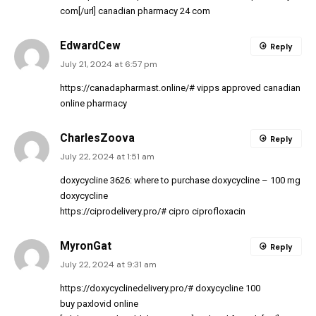
com[/url] canadian pharmacy 24 com
EdwardCew
Reply
July 21, 2024 at 6:57 pm
https://canadapharmast.online/#
vipps approved canadian
online pharmacy
CharlesZoova
Reply
July 22, 2024 at 1:51 am
doxycycline 3626:
where to purchase doxycycline
– 100 mg
doxycycline
https://ciprodelivery.pro/#
cipro ciprofloxacin
MyronGat
Reply
July 22, 2024 at 9:31 am
https://doxycyclinedelivery.pro/#
doxycycline 100
buy paxlovid online