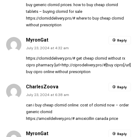
buy generic clomid prices:
how to buy cheap clomid
tablets
– buying clomid for sale
https://clomiddelivery.pro/#
where to buy cheap clomid
without prescription
MyronGat
Reply
July 23, 2024 at 4:32 am
https://clomiddelivery.pro/#
get cheap clomid without rx
cipro pharmacy [url=http://ciprodelivery.pro/#]buy cipro[/url]
buy cipro online without prescription
CharlesZoova
Reply
July 23, 2024 at 6:38 am
can i buy cheap clomid online:
cost of clomid now
– order
generic clomid
https://amoxildelivery.pro/#
amoxicillin canada price
MyronGat
Reply