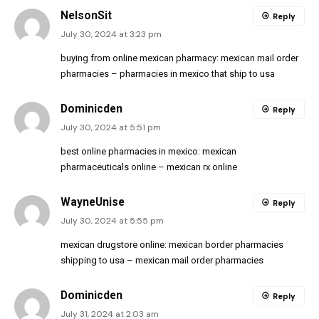
NelsonSit
Reply
July 30, 2024 at 3:23 pm
buying from online mexican pharmacy:
mexican mail order
pharmacies
– pharmacies in mexico that ship to usa
Dominicden
Reply
July 30, 2024 at 5:51 pm
best online pharmacies in mexico:
mexican
pharmaceuticals online
– mexican rx online
WayneUnise
Reply
July 30, 2024 at 5:55 pm
mexican drugstore online:
mexican border pharmacies
shipping to usa
– mexican mail order pharmacies
Dominicden
Reply
July 31, 2024 at 2:03 am