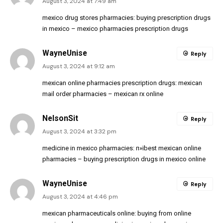
August 3, 2024 at 7:49 am
mexico drug stores pharmacies:
buying prescription drugs
in mexico
– mexico pharmacies prescription drugs
WayneUnise
Reply
August 3, 2024 at 9:12 am
mexican online pharmacies prescription drugs:
mexican
mail order pharmacies
– mexican rx online
NelsonSit
Reply
August 3, 2024 at 3:32 pm
medicine in mexico pharmacies:
п»їbest mexican online
pharmacies
– buying prescription drugs in mexico online
WayneUnise
Reply
August 3, 2024 at 4:46 pm
mexican pharmaceuticals online:
buying from online