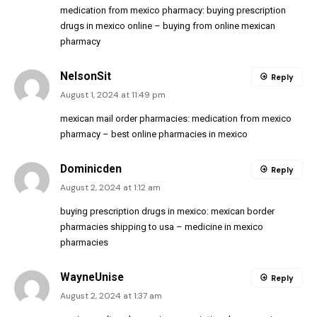
medication from mexico pharmacy:
buying prescription
drugs in mexico online
– buying from online mexican
pharmacy
NelsonSit
Reply
August 1, 2024 at 11:49 pm
mexican mail order pharmacies:
medication from mexico
pharmacy
– best online pharmacies in mexico
Dominicden
Reply
August 2, 2024 at 1:12 am
buying prescription drugs in mexico:
mexican border
pharmacies shipping to usa
– medicine in mexico
pharmacies
WayneUnise
Reply
August 2, 2024 at 1:37 am