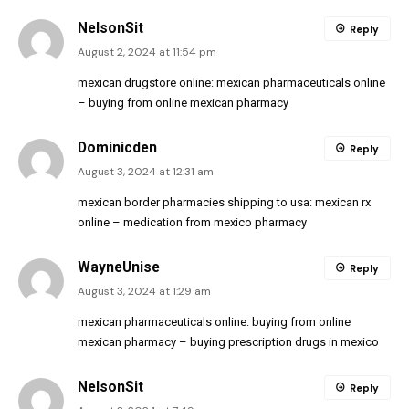
NelsonSit
Reply
August 2, 2024 at 11:54 pm
mexican drugstore online:
mexican pharmaceuticals online
– buying from online mexican pharmacy
Dominicden
Reply
August 3, 2024 at 12:31 am
mexican border pharmacies shipping to usa:
mexican rx
online
– medication from mexico pharmacy
WayneUnise
Reply
August 3, 2024 at 1:29 am
mexican pharmaceuticals online:
buying from online
mexican pharmacy
– buying prescription drugs in mexico
NelsonSit
Reply