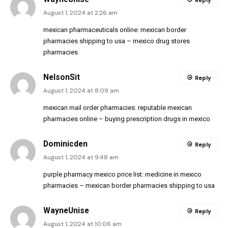
August 1, 2024 at 2:26 am
mexican pharmaceuticals online:
mexican border
pharmacies shipping to usa
– mexico drug stores
pharmacies
NelsonSit
Reply
August 1, 2024 at 8:09 am
mexican mail order pharmacies:
reputable mexican
pharmacies online
– buying prescription drugs in mexico
Dominicden
Reply
August 1, 2024 at 9:48 am
purple pharmacy mexico price list:
medicine in mexico
pharmacies
– mexican border pharmacies shipping to usa
WayneUnise
Reply
August 1, 2024 at 10:06 am