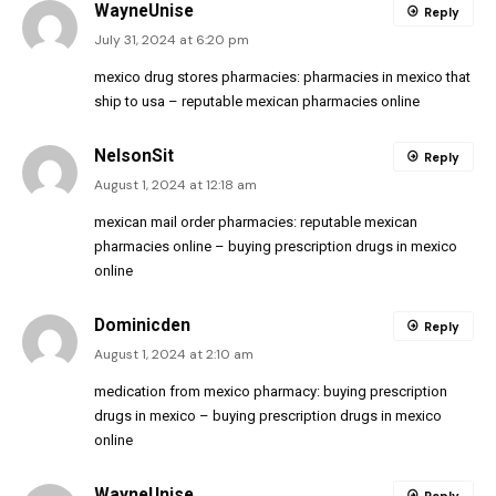
WayneUnise
Reply
July 31, 2024 at 6:20 pm
mexico drug stores pharmacies:
pharmacies in mexico that
ship to usa
– reputable mexican pharmacies online
NelsonSit
Reply
August 1, 2024 at 12:18 am
mexican mail order pharmacies:
reputable mexican
pharmacies online
– buying prescription drugs in mexico
online
Dominicden
Reply
August 1, 2024 at 2:10 am
medication from mexico pharmacy:
buying prescription
drugs in mexico
– buying prescription drugs in mexico
online
WayneUnise
Reply