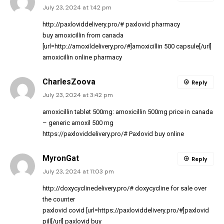
July 23, 2024 at 1:42 pm
http://paxloviddelivery.pro/#
paxlovid pharmacy
buy amoxicillin from canada
[url=http://amoxildelivery.pro/#]amoxicillin 500 capsule[/url]
amoxicillin online pharmacy
CharlesZoova
Reply
July 23, 2024 at 3:42 pm
amoxicillin tablet 500mg:
amoxicillin 500mg price in canada
– generic amoxil 500 mg
https://paxloviddelivery.pro/#
Paxlovid buy online
MyronGat
Reply
July 23, 2024 at 11:03 pm
http://doxycyclinedelivery.pro/#
doxycycline for sale over
the counter
paxlovid covid [url=https://paxloviddelivery.pro/#]paxlovid
pill[/url] paxlovid buy