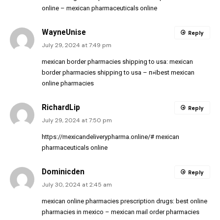
online
– mexican pharmaceuticals online
WayneUnise
Reply
July 29, 2024 at 7:49 pm
mexican border pharmacies shipping to usa:
mexican
border pharmacies shipping to usa
– п»їbest mexican
online pharmacies
RichardLip
Reply
July 29, 2024 at 7:50 pm
https://mexicandeliverypharma.online/#
mexican
pharmaceuticals online
Dominicden
Reply
July 30, 2024 at 2:45 am
mexican online pharmacies prescription drugs:
best online
pharmacies in mexico
– mexican mail order pharmacies