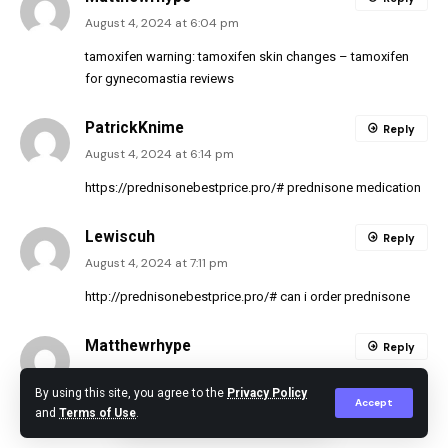
August 4, 2024 at 6:04 pm
tamoxifen warning:
tamoxifen skin changes
– tamoxifen
for gynecomastia reviews
PatrickKnime
Reply
August 4, 2024 at 6:14 pm
https://prednisonebestprice.pro/#
prednisone medication
Lewiscuh
Reply
August 4, 2024 at 7:11 pm
http://prednisonebestprice.pro/#
can i order prednisone
Matthewrhype
Reply
August 5, 2024 at 1:10 am
By using this site, you agree to the
Privacy Policy
Accept
zithromax purchase online:
zithromax
– order zithromax
and
Terms of Use
.
over the counter