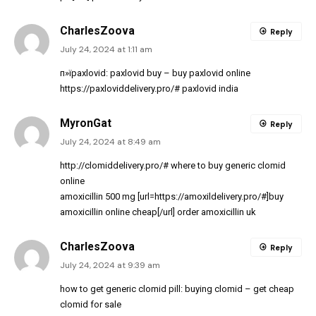
CharlesZoova
Reply
July 24, 2024 at 1:11 am
п»їpaxlovid:
paxlovid buy
– buy paxlovid online
https://paxloviddelivery.pro/#
paxlovid india
MyronGat
Reply
July 24, 2024 at 8:49 am
http://clomiddelivery.pro/#
where to buy generic clomid
online
amoxicillin 500 mg [url=https://amoxildelivery.pro/#]buy
amoxicillin online cheap[/url] order amoxicillin uk
CharlesZoova
Reply
July 24, 2024 at 9:39 am
how to get generic clomid pill:
buying clomid
– get cheap
clomid for sale