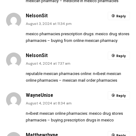
mexican pharmacy
– medicine in mexico pharmacies
NelsonSit
Reply
August 3, 2024 at 11:34 pm
mexico pharmacies prescription drugs:
mexico drug stores
pharmacies
– buying from online mexican pharmacy
NelsonSit
Reply
August 4, 2024 at 7:37 am
reputable mexican pharmacies online:
п»їbest mexican
online pharmacies
– mexican mail order pharmacies
WayneUnise
Reply
August 4, 2024 at 8:34 am
п»їbest mexican online pharmacies:
mexico drug stores
pharmacies
– buying prescription drugs in mexico
Matthewrhype
Reply