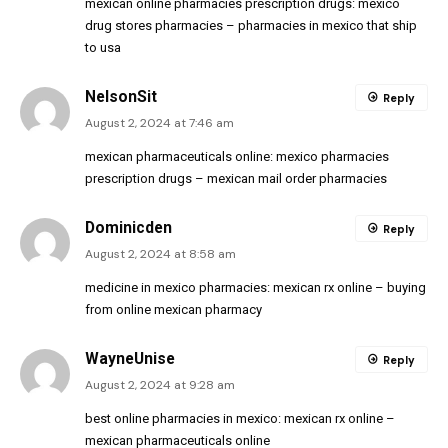
mexican online pharmacies prescription drugs:
mexico
drug stores pharmacies
– pharmacies in mexico that ship
to usa
NelsonSit
Reply
August 2, 2024 at 7:46 am
mexican pharmaceuticals online:
mexico pharmacies
prescription drugs
– mexican mail order pharmacies
Dominicden
Reply
August 2, 2024 at 8:58 am
medicine in mexico pharmacies:
mexican rx online
– buying
from online mexican pharmacy
WayneUnise
Reply
August 2, 2024 at 9:28 am
best online pharmacies in mexico:
mexican rx online
–
mexican pharmaceuticals online