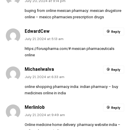
July 20, 2024 at 9:14 pm
buying from online mexican pharmacy:
mexican drugstore
online
– mexico pharmacies prescription drugs
EdwardCew
Reply
July 21, 2024 at 5:13 am
https://foruspharma.com/#
mexican pharmaceuticals
online
MichaelwaIva
Reply
July 21, 2024 at 6:33 am
online shopping pharmacy india:
indian pharmacy
– buy
medicines online in india
Merlinlob
Reply
July 21, 2024 at 9:49 am
Online medicine home delivery:
pharmacy website india
–