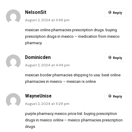
NelsonSit
Reply
August 2, 2024 at 3:48 pm
mexican online pharmacies prescription drugs:
buying
prescription drugs in mexico
– medication from mexico
pharmacy
Dominicden
Reply
August 2, 2024 at 4:49 pm
mexican border pharmacies shipping to usa:
best online
pharmacies in mexico
– mexican rx online
WayneUnise
Reply
August 2, 2024 at 5:29 pm
purple pharmacy mexico price list:
buying prescription
drugs in mexico online
– mexico pharmacies prescription
drugs