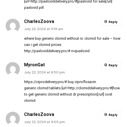
[url=http://paxloviddelivery.pro/#]paxlovid for sale[/url]
paxlovid pill
CharlesZoova
Reply
July 22, 2024 at 11:19 am
where buy generic clomid without rx:
clomid for sale
– how
can i get clomid prices
http://paxloviddelivery.pro/#
п»їpaxlovid
MyronGat
Reply
July 22, 2024 at 6:50 pm
https://ciprodelivery.pro/#
buy ciprofloxacin
generic clomid tablets [url=http://clomiddelivery.pro/#]how
to get generic clomid without dr prescription[/url] cost
clomid
CharlesZoova
Reply
July 22, 2024 at 9:05 pm