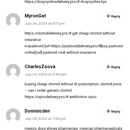
https://doxycyclinedelivery.pro/#
doxycycline hyc
MyronGat
Reply
July 24, 2024 at 6:17 pm
https://clomiddelivery.pro/#
get cheap clomid without
insurance
п»їpaxlovid [url=https://paxloviddelivery.pro/#]buy paxlovid
online[/url] paxlovid cost without insurance
CharlesZoova
Reply
July 24, 2024 at 6:44 pm
buying cheap clomid without dr prescription:
clomid price
– can i order generic clomid
https://ciprodelivery.pro/#
antibiotics cipro
Dominicden
Reply
July 29, 2024 at 7:48 pm
mexico drug stores pharmacies:
mexican pharmaceuticals