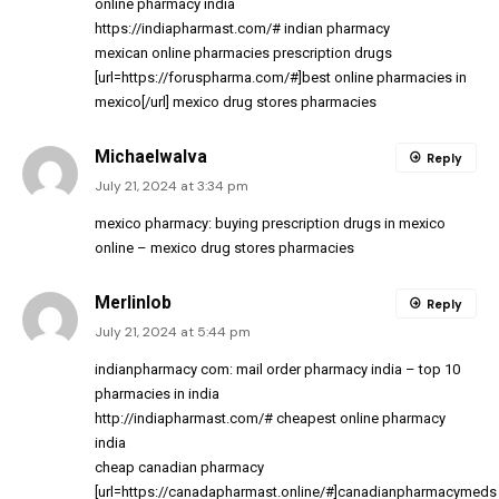
online pharmacy india
https://indiapharmast.com/#
indian pharmacy
mexican online pharmacies prescription drugs
[url=https://foruspharma.com/#]best online pharmacies in
mexico[/url] mexico drug stores pharmacies
MichaelwaIva
Reply
July 21, 2024 at 3:34 pm
mexico pharmacy:
buying prescription drugs in mexico
online
– mexico drug stores pharmacies
Merlinlob
Reply
July 21, 2024 at 5:44 pm
indianpharmacy com:
mail order pharmacy india
– top 10
pharmacies in india
http://indiapharmast.com/#
cheapest online pharmacy
india
cheap canadian pharmacy
[url=https://canadapharmast.online/#]canadianpharmacymeds