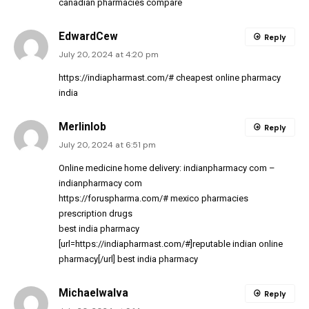
canadian pharmacies compare
EdwardCew
Reply
July 20, 2024 at 4:20 pm
https://indiapharmast.com/#
cheapest online pharmacy
india
Merlinlob
Reply
July 20, 2024 at 6:51 pm
Online medicine home delivery:
indianpharmacy com
–
indianpharmacy com
https://foruspharma.com/#
mexico pharmacies
prescription drugs
best india pharmacy
[url=https://indiapharmast.com/#]reputable indian online
pharmacy[/url] best india pharmacy
MichaelwaIva
Reply