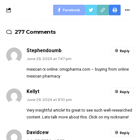
Facebook
277 Comments
Stephendoumb
Reply
June 29, 2024 at 7:47 pm
mexican rx online:
cmqpharma.com
– buying from online
mexican pharmacy
Kellyt
Reply
June 29, 2024 at 8:10 pm
Very insightful article! Its great to see such well-researched
content. Lets talk more about this. Click on my nickname!
Davidcew
Reply