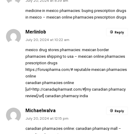
July 20, 2024 at 8:39 am
medicine in mexico pharmacies:
buying prescription drugs
in mexico
– mexican online pharmacies prescription drugs
Merlinlob
Reply
July 20, 2024 at 10:22 am
mexico drug stores pharmacies:
mexican border
pharmacies shipping to usa
– mexican online pharmacies
prescription drugs
https://foruspharma.com/#
reputable mexican pharmacies
online
canadian pharmacies online
[url=http://canadapharmast.com/#]my canadian pharmacy
review[/url] canadian pharmacy india
MichaelwaIva
Reply
July 20, 2024 at 12:15 pm
canadian pharmacies online:
canadian pharmacy mall
–