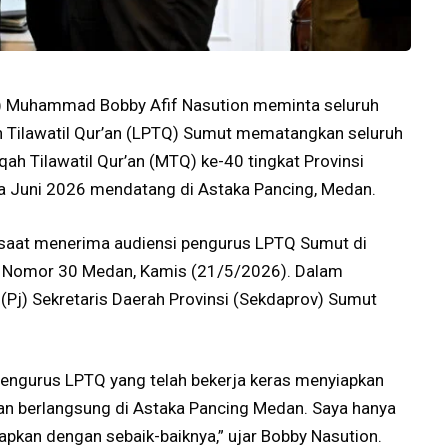
) Muhammad Bobby Afif Nasution meminta seluruh
Tilawatil Qur’an (LPTQ) Sumut mematangkan seluruh
h Tilawatil Qur’an (MTQ) ke-40 tingkat Provinsi
a Juni 2026 mendatang di Astaka Pancing, Medan.
 saat menerima audiensi pengurus LPTQ Sumut di
o Nomor 30 Medan, Kamis (21/5/2026). Dalam
(Pj) Sekretaris Daerah Provinsi (Sekdaprov) Sumut
engurus LPTQ yang telah bekerja keras menyiapkan
n berlangsung di Astaka Pancing Medan. Saya hanya
iapkan dengan sebaik-baiknya,” ujar Bobby Nasution.