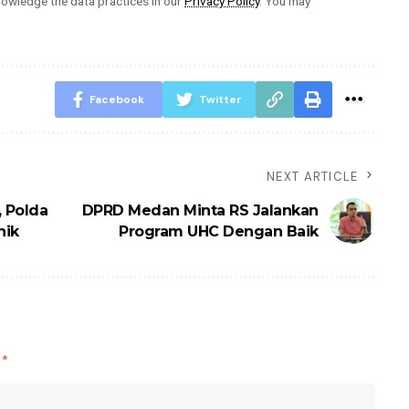
owledge the data practices in our
Privacy Policy
. You may
Facebook
Twitter
NEXT ARTICLE
 Polda
DPRD Medan Minta RS Jalankan
nik
Program UHC Dengan Baik
d
*