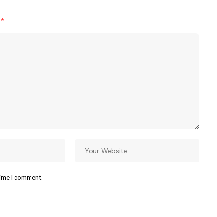
d
*
time I comment.