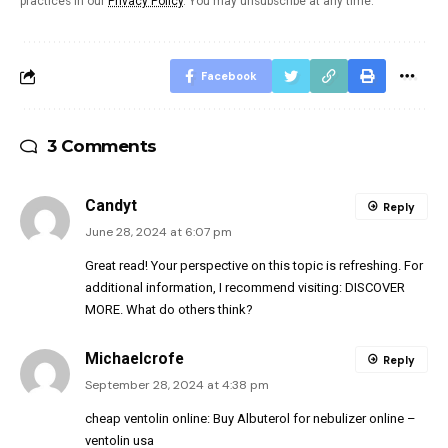
practices in our
Privacy Policy
. You may unsubscribe at any time.
Facebook
3 Comments
Candyt
Reply
June 28, 2024 at 6:07 pm
Great read! Your perspective on this topic is refreshing. For
additional information, I recommend visiting:
DISCOVER
MORE
. What do others think?
Michaelcrofe
Reply
September 28, 2024 at 4:38 pm
cheap ventolin online:
Buy Albuterol for nebulizer online
–
ventolin usa