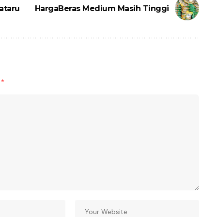
ataru
HargaBeras Medium Masih Tinggi
d
*