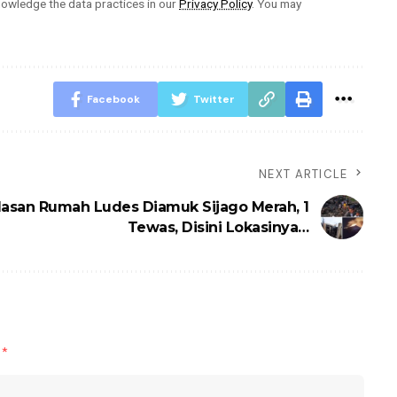
owledge the data practices in our
Privacy Policy
. You may
Facebook
Twitter
NEXT ARTICLE
lasan Rumah Ludes Diamuk Sijago Merah, 1
Tewas, Disini Lokasinya…
d
*