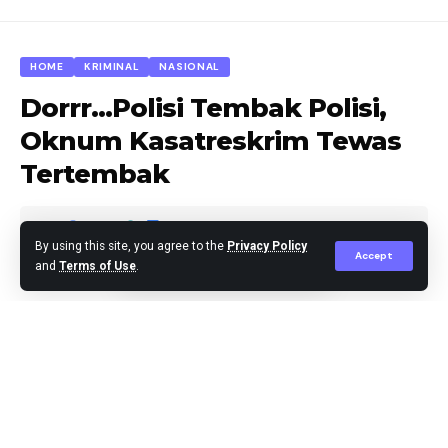
HOME
KRIMINAL
NASIONAL
Dorrr…Polisi Tembak Polisi,
Oknum Kasatreskrim Tewas
Tertembak
By using this site, you agree to the
Privacy Policy
Accept
and
Terms of Use
.
Agus Leo
Published November 22, 2024