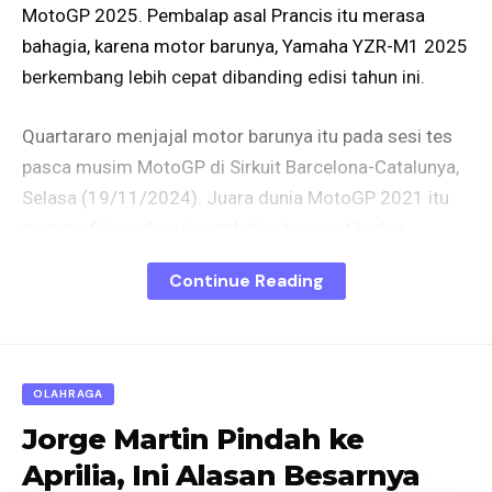
MotoGP 2025. Pembalap asal Prancis itu merasa
bahagia, karena motor barunya, Yamaha YZR-M1 2025
berkembang lebih cepat dibanding edisi tahun ini.
Quartararo menjajal motor barunya itu pada sesi tes
pasca musim MotoGP di Sirkuit Barcelona-Catalunya,
Selasa (19/11/2024). Juara dunia MotoGP 2021 itu
mampu finis sebagai pembalap tercepat kedua
dengan selisih 0,396 detik dari sang pemuncak, Alex
Continue Reading
Marquez.
“Pada akhirnya saya selalu harus membalik halaman
untuk menemukan kami di tabel waktu, itusebabnya
OLAHRAGA
senang melihat nama Anda sendiri di atas. Tapi ini
Jorge Martin Pindah ke
baru uji coba dan masih awal untuk tahun depan,” kata
Aprilia, Ini Alasan Besarnya
Quartararo dilansir dari Speedweek, Kamis