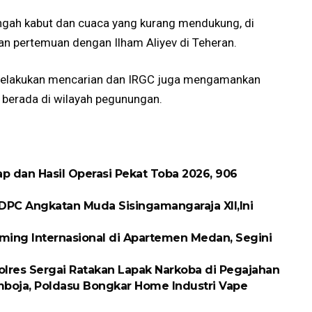
engah kabut dan cuaca yang kurang mendukung, di
an pertemuan dengan Ilham Aliyev di Teheran.
 melakukan mencarian dan IRGC juga mengamankan
g berada di wilayah pegunungan.
p dan Hasil Operasi Pekat Toba 2026, 906
DPC Angkatan Muda Sisingamangaraja XII,Ini
ing Internasional di Apartemen Medan, Segini
olres Sergai Ratakan Lapak Narkoba di Pegajahan
boja, Poldasu Bongkar Home Industri Vape