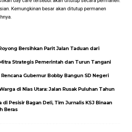
ikan day care tersebut akan ditutup secara permanen.
isian. Kemungkinan besar akan ditutup permanen
uhnya.
oyong Bersihkan Parit Jalan Taduan dari
itra Strategis Pemerintah dan Turun Tangani
 Rencana Gubernur Bobby Bangun SD Negeri
arga di Nias Utara: Jalan Rusak Puluhan Tahun
 Pesisir Bagan Deli, Tim Jurnalis KSJ Binaan
h Beras