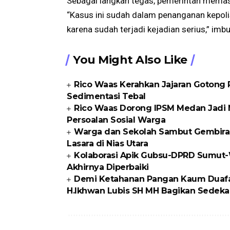
Sebagai langkah tegas, pemerintah memast
“Kasus ini sudah dalam penanganan kepol
karena sudah terjadi kejadian serius,” imb
You Might Also Like
Rico Waas Kerahkan Jajaran Gotong R
Sedimentasi Tebal
Rico Waas Dorong IPSM Medan Jadi M
Persoalan Sosial Warga
Warga dan Sekolah Sambut Gembira
Lasara di Nias Utara
Kolaborasi Apik Gubsu-DPRD Sumut-W
Akhirnya Diperbaiki
Demi Ketahanan Pangan Kaum Duafa di
H.Ikhwan Lubis SH MH Bagikan Sedeka