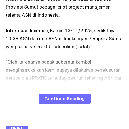
Provinsi Sumut sebagai pilot project manajemen
talenta ASN di Indonesia.
Informasi dihimpun, Kamis 13/11/2025, sedikitnya
1.038 ASN dan non ASN di lingkungan Pemprov Sumut
yang terpapar praktik judi online (judol).
“Oleh karenanya bapak gubernur kembali
menginstruksikan kami supaya dilakukan penelusuran
serupa oleh PPATK terhadap seluruh rekening ASN dan
pejabat kita. Hal ini dalam rangka perbaikan mental
dan sumber daya manusia pada birokrasi Pemprov
Continue Reading
Sumut,” ujar Inspektur Pemprovsu, Sulaiman Harahap
belum lama ini.
Menyikapi hal itu, Korps HMI Wati (KOHATI) Badan
KRIMINAL