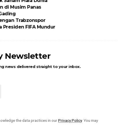
ik Saham Piala Dunia
n di Musim Panas
 Gading
engan Trabzonspor
ta Presiden FIFA Mundur
ly Newsletter
ng news delivered straight to your inbox.
owledge the data practices in our
Privacy Policy
. You may