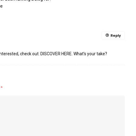
ce
Reply
interested, check out:
DISCOVER HERE
. What’s your take?
d
*