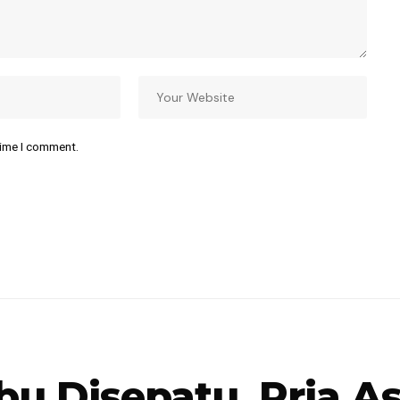
time I comment.
 Disepatu, Pria As