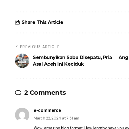
Share This Article
PREVIOUS ARTICLE
Sembunyikan Sabu Disepatu, Pria
Angk
Asal Aceh Ini Keciduk
2 Comments
e-commerce
March 22, 2024 at 7:51 am
Wow, amazing blog format! How lengthy have you eve