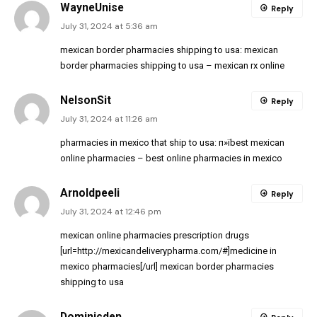
WayneUnise
Reply
July 31, 2024 at 5:36 am
mexican border pharmacies shipping to usa:
mexican
border pharmacies shipping to usa
– mexican rx online
NelsonSit
Reply
July 31, 2024 at 11:26 am
pharmacies in mexico that ship to usa:
п»їbest mexican
online pharmacies
– best online pharmacies in mexico
Arnoldpeeli
Reply
July 31, 2024 at 12:46 pm
mexican online pharmacies prescription drugs
[url=http://mexicandeliverypharma.com/#]medicine in
mexico pharmacies[/url] mexican border pharmacies
shipping to usa
Dominicden