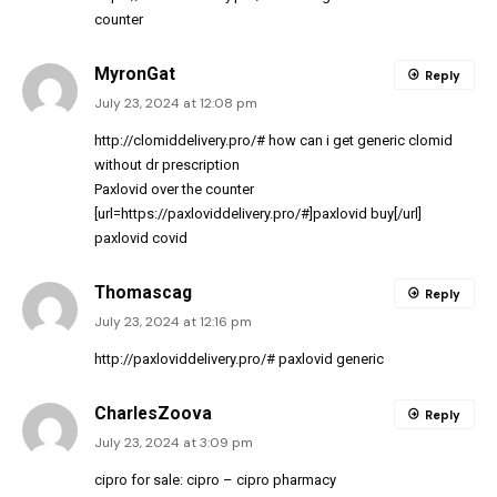
counter
MyronGat
Reply
July 23, 2024 at 12:08 pm
http://clomiddelivery.pro/#
how can i get generic clomid
without dr prescription
Paxlovid over the counter
[url=https://paxloviddelivery.pro/#]paxlovid buy[/url]
paxlovid covid
Thomascag
Reply
July 23, 2024 at 12:16 pm
http://paxloviddelivery.pro/#
paxlovid generic
CharlesZoova
Reply
July 23, 2024 at 3:09 pm
cipro for sale:
cipro
– cipro pharmacy