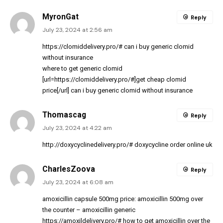
MyronGat
Reply
July 23, 2024 at 2:56 am
https://clomiddelivery.pro/#
can i buy generic clomid
without insurance
where to get generic clomid
[url=https://clomiddelivery.pro/#]get cheap clomid
price[/url] can i buy generic clomid without insurance
Thomascag
Reply
July 23, 2024 at 4:22 am
http://doxycyclinedelivery.pro/#
doxycycline order online uk
CharlesZoova
Reply
July 23, 2024 at 6:08 am
amoxicillin capsule 500mg price:
amoxicillin 500mg over
the counter
– amoxicillin generic
https://amoxildelivery.pro/#
how to get amoxicillin over the