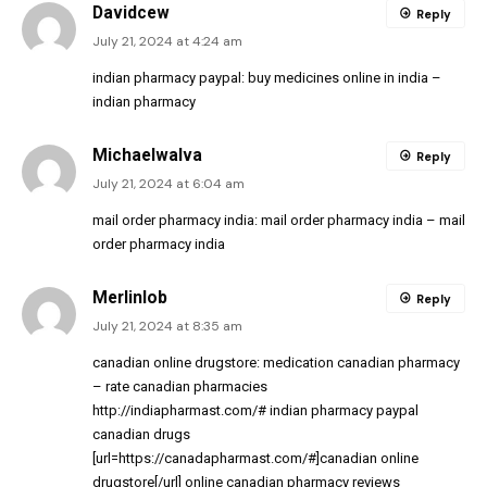
Davidcew
Reply
July 21, 2024 at 4:24 am
indian pharmacy paypal:
buy medicines online in india
–
indian pharmacy
MichaelwaIva
Reply
July 21, 2024 at 6:04 am
mail order pharmacy india:
mail order pharmacy india
– mail
order pharmacy india
Merlinlob
Reply
July 21, 2024 at 8:35 am
canadian online drugstore:
medication canadian pharmacy
– rate canadian pharmacies
http://indiapharmast.com/#
indian pharmacy paypal
canadian drugs
[url=https://canadapharmast.com/#]canadian online
drugstore[/url] online canadian pharmacy reviews