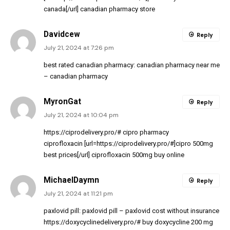
canada[/url] canadian pharmacy store
Davidcew
Reply
July 21, 2024 at 7:26 pm
best rated canadian pharmacy:
canadian pharmacy near me
– canadian pharmacy
MyronGat
Reply
July 21, 2024 at 10:04 pm
https://ciprodelivery.pro/#
cipro pharmacy
ciprofloxacin [url=https://ciprodelivery.pro/#]cipro 500mg
best prices[/url] ciprofloxacin 500mg buy online
MichaelDaymn
Reply
July 21, 2024 at 11:21 pm
paxlovid pill:
paxlovid pill
– paxlovid cost without insurance
https://doxycyclinedelivery.pro/#
buy doxycycline 200 mg