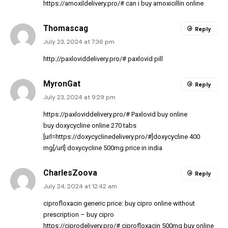
https://amoxildelivery.pro/#
can i buy amoxicillin online
Thomascag
Reply
July 23, 2024 at 7:36 pm
http://paxloviddelivery.pro/#
paxlovid pill
MyronGat
Reply
July 23, 2024 at 9:29 pm
https://paxloviddelivery.pro/#
Paxlovid buy online
buy doxycycline online 270 tabs
[url=https://doxycyclinedelivery.pro/#]doxycycline 400
mg[/url] doxycycline 500mg price in india
CharlesZoova
Reply
July 24, 2024 at 12:42 am
ciprofloxacin generic price:
buy cipro online without
prescription
– buy cipro
https://ciprodelivery.pro/#
ciprofloxacin 500mg buy online