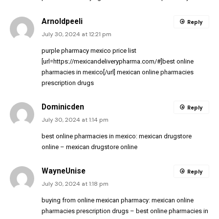
Arnoldpeeli
Reply
July 30, 2024 at 12:21 pm
purple pharmacy mexico price list
[url=https://mexicandeliverypharma.com/#]best online
pharmacies in mexico[/url] mexican online pharmacies
prescription drugs
Dominicden
Reply
July 30, 2024 at 1:14 pm
best online pharmacies in mexico:
mexican drugstore
online
– mexican drugstore online
WayneUnise
Reply
July 30, 2024 at 1:18 pm
buying from online mexican pharmacy:
mexican online
pharmacies prescription drugs
– best online pharmacies in