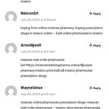
mexico
NelsonSit
Reply
July 30, 2024 at 6:52 pm
buying from online mexican pharmacy:
buying prescription
drugs in mexico online
– best online pharmacies in mexico
Arnoldpeeli
Reply
July 30, 2024 at 8:27 pm
mexican mail order pharmacies
[url=https://mexicandeliverypharma.online/#]purple
pharmacy mexico price list[/url] mexico pharmacies
prescription drugs
WayneUnise
Reply
July 30, 2024 at 9:27 pm
mexican online pharmacies prescription drugs:
mexican
mail order pharmacies
– mexico drug stores pharmacies