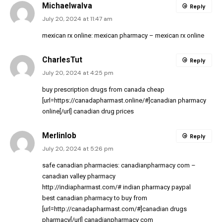
MichaelwaIva
Reply
July 20, 2024 at 11:47 am
mexican rx online:
mexican pharmacy
– mexican rx online
CharlesTut
Reply
July 20, 2024 at 4:25 pm
buy prescription drugs from canada cheap
[url=https://canadapharmast.online/#]canadian pharmacy
online[/url] canadian drug prices
Merlinlob
Reply
July 20, 2024 at 5:26 pm
safe canadian pharmacies:
canadianpharmacy com
–
canadian valley pharmacy
http://indiapharmast.com/#
indian pharmacy paypal
best canadian pharmacy to buy from
[url=http://canadapharmast.com/#]canadian drugs
pharmacy[/url] canadianpharmacy com