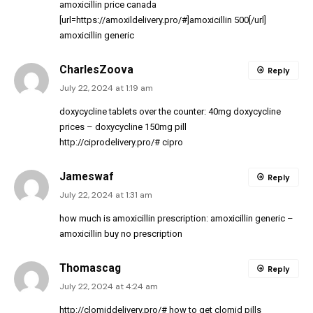
amoxicillin price canada
[url=https://amoxildelivery.pro/#]amoxicillin 500[/url]
amoxicillin generic
CharlesZoova
Reply
July 22, 2024 at 1:19 am
doxycycline tablets over the counter:
40mg doxycycline
prices
– doxycycline 150mg pill
http://ciprodelivery.pro/#
cipro
Jameswaf
Reply
July 22, 2024 at 1:31 am
how much is amoxicillin prescription:
amoxicillin generic
–
amoxicillin buy no prescription
Thomascag
Reply
July 22, 2024 at 4:24 am
http://clomiddelivery.pro/#
how to get clomid pills