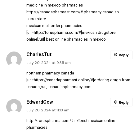
medicine in mexico pharmacies
https://canadapharmast.com/#
pharmacy canadian
superstore
mexican mail order pharmacies
[url=http://foruspharma.com/#]mexican drugstore
online[/url] best online pharmacies in mexico
CharlesTut
Reply
July 20, 2024 at 9:35 am
northern pharmacy canada
[url=https://canadapharmast.online/#]ordering drugs from
canada[/url] canadianpharmacy com
EdwardCew
Reply
July 20, 2024 at 11:13 am
http://foruspharma.com/#
п»їbest mexican online
pharmacies