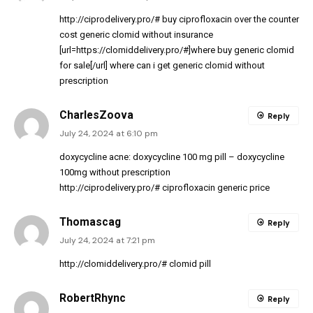
http://ciprodelivery.pro/#
buy ciprofloxacin over the counter
cost generic clomid without insurance
[url=https://clomiddelivery.pro/#]where buy generic clomid
for sale[/url] where can i get generic clomid without
prescription
CharlesZoova
Reply
July 24, 2024 at 6:10 pm
doxycycline acne:
doxycycline 100 mg pill
– doxycycline
100mg without prescription
http://ciprodelivery.pro/#
ciprofloxacin generic price
Thomascag
Reply
July 24, 2024 at 7:21 pm
http://clomiddelivery.pro/#
clomid pill
RobertRhync
Reply