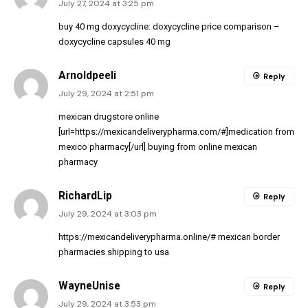
July 27, 2024 at 3:25 pm
buy 40 mg doxycycline:
doxycycline price comparison
–
doxycycline capsules 40 mg
Arnoldpeeli
Reply
July 29, 2024 at 2:51 pm
mexican drugstore online
[url=https://mexicandeliverypharma.com/#]medication from
mexico pharmacy[/url] buying from online mexican
pharmacy
RichardLip
Reply
July 29, 2024 at 3:03 pm
https://mexicandeliverypharma.online/#
mexican border
pharmacies shipping to usa
WayneUnise
Reply
July 29, 2024 at 3:53 pm