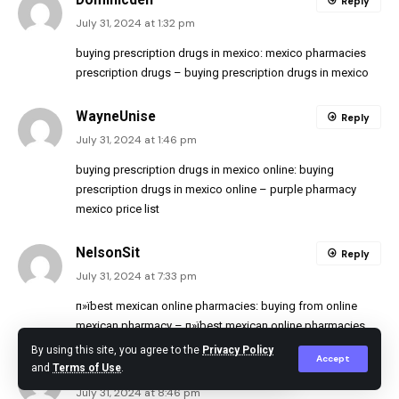
Reply
July 31, 2024 at 1:32 pm
buying prescription drugs in mexico:
mexico pharmacies
prescription drugs
– buying prescription drugs in mexico
WayneUnise
Reply
July 31, 2024 at 1:46 pm
buying prescription drugs in mexico online:
buying
prescription drugs in mexico online
– purple pharmacy
mexico price list
NelsonSit
Reply
July 31, 2024 at 7:33 pm
п»їbest mexican online pharmacies:
buying from online
mexican pharmacy
– п»їbest mexican online pharmacies
By using this site, you agree to the
Privacy Policy
Accept
Arnoldpeeli
and
Terms of Use
.
Reply
July 31, 2024 at 8:46 pm