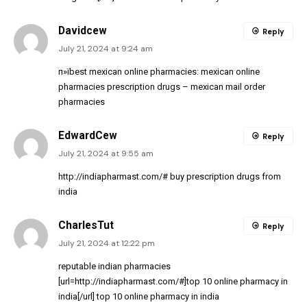
Davidcew
Reply
July 21, 2024 at 9:24 am
п»їbest mexican online pharmacies:
mexican online
pharmacies prescription drugs
– mexican mail order
pharmacies
EdwardCew
Reply
July 21, 2024 at 9:55 am
http://indiapharmast.com/#
buy prescription drugs from
india
CharlesTut
Reply
July 21, 2024 at 12:22 pm
reputable indian pharmacies
[url=http://indiapharmast.com/#]top 10 online pharmacy in
india[/url] top 10 online pharmacy in india