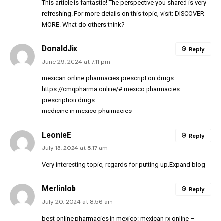
This article is fantastic! The perspective you shared is very
refreshing. For more details on this topic, visit:
DISCOVER
MORE
. What do others think?
DonaldJix
Reply
June 29, 2024 at 7:11 pm
mexican online pharmacies prescription drugs
https://cmqpharma.online/#
mexico pharmacies
prescription drugs
medicine in mexico pharmacies
LeonieE
Reply
July 13, 2024 at 8:17 am
Very interesting topic, regards for putting up.
Expand blog
Merlinlob
Reply
July 20, 2024 at 8:56 am
best online pharmacies in mexico:
mexican rx online
–