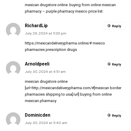
mexican drugstore online:
buying from online mexican
pharmacy
– purple pharmacy mexico price list
RichardLip
Reply
July 29, 2024 at 11:33 pm
https://mexicandeliverypharma.online/#
mexico
pharmacies prescription drugs
Arnoldpeeli
Reply
July 30, 2024 at 4:51 am
mexican drugstore online
[url=http://mexicandeliverypharma.com/#]mexican border
pharmacies shipping to usa[/url] buying from online
mexican pharmacy
Dominicden
Reply
July 30, 2024 at 5:40 am