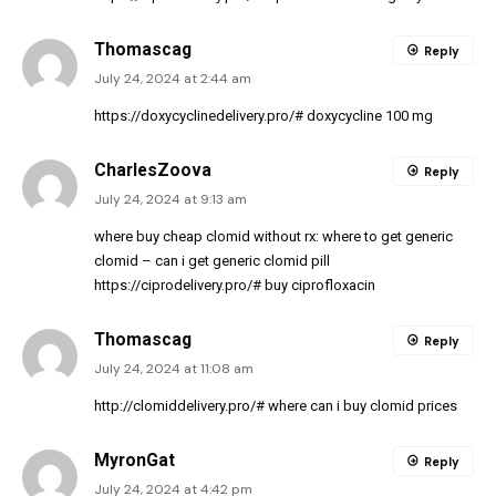
Thomascag
Reply
July 24, 2024 at 2:44 am
https://doxycyclinedelivery.pro/#
doxycycline 100 mg
CharlesZoova
Reply
July 24, 2024 at 9:13 am
where buy cheap clomid without rx:
where to get generic
clomid
– can i get generic clomid pill
https://ciprodelivery.pro/#
buy ciprofloxacin
Thomascag
Reply
July 24, 2024 at 11:08 am
http://clomiddelivery.pro/#
where can i buy clomid prices
MyronGat
Reply
July 24, 2024 at 4:42 pm