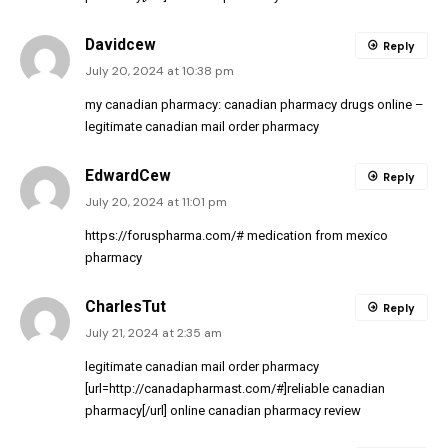
Davidcew
Reply
July 20, 2024 at 10:38 pm
my canadian pharmacy:
canadian pharmacy drugs online
–
legitimate canadian mail order pharmacy
EdwardCew
Reply
July 20, 2024 at 11:01 pm
https://foruspharma.com/#
medication from mexico
pharmacy
CharlesTut
Reply
July 21, 2024 at 2:35 am
legitimate canadian mail order pharmacy
[url=http://canadapharmast.com/#]reliable canadian
pharmacy[/url] online canadian pharmacy review