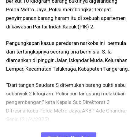
berikut 10 kilogram barang buktinya digelandang
Polda Metro Jaya. Polisi membongkar tempat
penyimpanan barang haram itu di sebuah apartemen
di kawasan Pantai Indah Kapuk (PIK) 2.
Pengungkapan kasus peredaran narkoba ini bermula
dari tertangkapnya seorang pria berinisial S. Ia
diamankan di pinggir Jalan Iskandar Muda, Kelurahan
Lempar, Kecamatan Teluknaga, Kabupaten Tangerang.
“Dari tangan Saudara S ditemukan barang bukti sabu
sebanyak 2 kilogram. Polisi pun langsung melakukan
pengembangan,” kata Kepala Sub Direktorat 3
Ditresnarkoba Polda Metro Jaya, AKBP Ade Chandra,
Senin (21/4/2025).
Dari hasil interogasi, polisi mendapatkan informasi