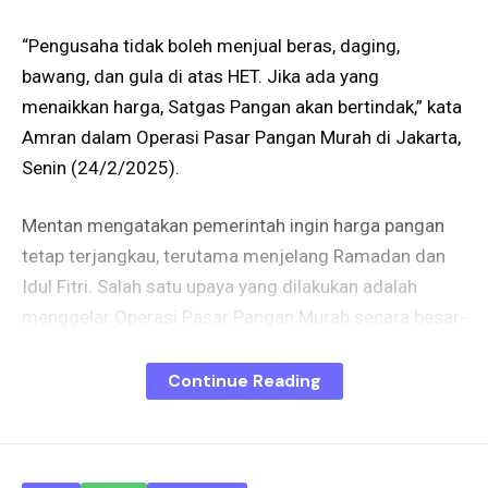
“Pengusaha tidak boleh menjual beras, daging,
bawang, dan gula di atas HET. Jika ada yang
menaikkan harga, Satgas Pangan akan bertindak,” kata
Amran dalam Operasi Pasar Pangan Murah di Jakarta,
Senin (24/2/2025).
Mentan mengatakan pemerintah ingin harga pangan
tetap terjangkau, terutama menjelang Ramadan dan
Idul Fitri. Salah satu upaya yang dilakukan adalah
menggelar Operasi Pasar Pangan Murah secara besar-
besaran.
Continue Reading
“Operasi pasar ini sudah dimulai dan akan terus
dilakukan. Kita bergerak cepat untuk memastikan
harga tetap stabil,” ujarnya.