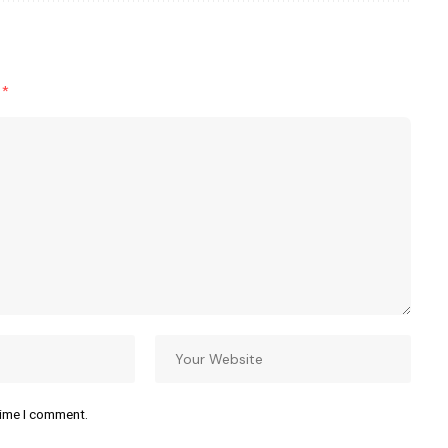
d
*
time I comment.