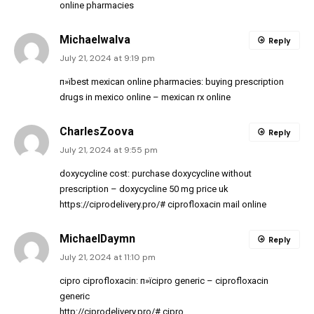
online pharmacies
MichaelwaIva
Reply
July 21, 2024 at 9:19 pm
п»їbest mexican online pharmacies:
buying prescription
drugs in mexico online
– mexican rx online
CharlesZoova
Reply
July 21, 2024 at 9:55 pm
doxycycline cost:
purchase doxycycline without
prescription
– doxycycline 50 mg price uk
https://ciprodelivery.pro/#
ciprofloxacin mail online
MichaelDaymn
Reply
July 21, 2024 at 11:10 pm
cipro ciprofloxacin:
п»їcipro generic
– ciprofloxacin
generic
http://ciprodelivery.pro/#
cipro