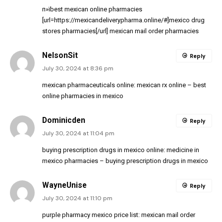
п»їbest mexican online pharmacies
[url=https://mexicandeliverypharma.online/#]mexico drug
stores pharmacies[/url] mexican mail order pharmacies
NelsonSit
Reply
July 30, 2024 at 8:36 pm
mexican pharmaceuticals online:
mexican rx online
– best
online pharmacies in mexico
Dominicden
Reply
July 30, 2024 at 11:04 pm
buying prescription drugs in mexico online:
medicine in
mexico pharmacies
– buying prescription drugs in mexico
WayneUnise
Reply
July 30, 2024 at 11:10 pm
purple pharmacy mexico price list:
mexican mail order