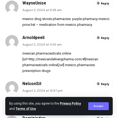
WayneUnise
Reply
August 2, 2024 at 6:38 am
mexico drug stores pharmacies:
purple pharmacy mexico
price list
– medication from mexico pharmacy
Arnoldpeeli
Reply
August 2, 2024 at 11:43 am
mexican pharmaceuticals online
[url=http://mexicandeliverypharma.com/#]mexican
pharmaceuticals online[/url] mexico pharmacies
prescription drugs
NelsonSit
Reply
August 2, 2024 at 12:47 pm
mexico drug stores pharmacies:
buying prescription drugs
By using this site, you agree to the
Privacy Policy
in mexico online
– pharmacies in mexico that ship to usa
Accept
and
Terms of Use
.