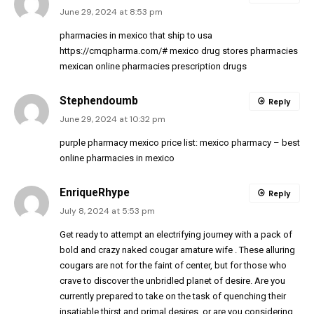
June 29, 2024 at 8:53 pm
pharmacies in mexico that ship to usa
https://cmqpharma.com/#
mexico drug stores pharmacies
mexican online pharmacies prescription drugs
Stephendoumb
Reply
June 29, 2024 at 10:32 pm
purple pharmacy mexico price list:
mexico pharmacy
– best
online pharmacies in mexico
EnriqueRhype
Reply
July 8, 2024 at 5:53 pm
Get ready to attempt an electrifying journey with a pack of
bold and crazy
naked cougar amature wife
. These alluring
cougars are not for the faint of center, but for those who
crave to discover the unbridled planet of desire. Are you
currently prepared to take on the task of quenching their
insatiable thirst and primal desires, or are you considering