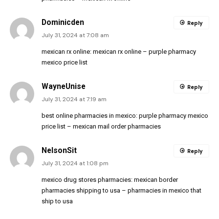
Dominicden
Reply
July 31, 2024 at 7:08 am
mexican rx online:
mexican rx online
– purple pharmacy
mexico price list
WayneUnise
Reply
July 31, 2024 at 7:19 am
best online pharmacies in mexico:
purple pharmacy mexico
price list
– mexican mail order pharmacies
NelsonSit
Reply
July 31, 2024 at 1:08 pm
mexico drug stores pharmacies:
mexican border
pharmacies shipping to usa
– pharmacies in mexico that
ship to usa