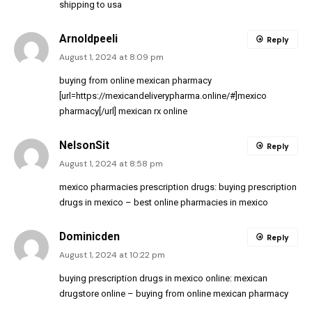
shipping to usa
Arnoldpeeli
Reply
August 1, 2024 at 8:09 pm
buying from online mexican pharmacy
[url=https://mexicandeliverypharma.online/#]mexico
pharmacy[/url] mexican rx online
NelsonSit
Reply
August 1, 2024 at 8:58 pm
mexico pharmacies prescription drugs:
buying prescription
drugs in mexico
– best online pharmacies in mexico
Dominicden
Reply
August 1, 2024 at 10:22 pm
buying prescription drugs in mexico online:
mexican
drugstore online
– buying from online mexican pharmacy