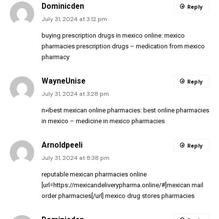
Dominicden
Reply
July 31, 2024 at 3:12 pm
buying prescription drugs in mexico online:
mexico
pharmacies prescription drugs
– medication from mexico
pharmacy
WayneUnise
Reply
July 31, 2024 at 3:28 pm
п»їbest mexican online pharmacies:
best online pharmacies
in mexico
– medicine in mexico pharmacies
Arnoldpeeli
Reply
July 31, 2024 at 8:38 pm
reputable mexican pharmacies online
[url=https://mexicandeliverypharma.online/#]mexican mail
order pharmacies[/url] mexico drug stores pharmacies