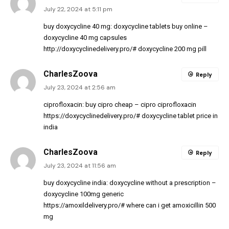
July 22, 2024 at 5:11 pm
buy doxycycline 40 mg:
doxycycline tablets buy online
–
doxycycline 40 mg capsules
http://doxycyclinedelivery.pro/#
doxycycline 200 mg pill
CharlesZoova
Reply
July 23, 2024 at 2:56 am
ciprofloxacin:
buy cipro cheap
– cipro ciprofloxacin
https://doxycyclinedelivery.pro/#
doxycycline tablet price in
india
CharlesZoova
Reply
July 23, 2024 at 11:56 am
buy doxycycline india:
doxycycline without a prescription
–
doxycycline 100mg generic
https://amoxildelivery.pro/#
where can i get amoxicillin 500
mg