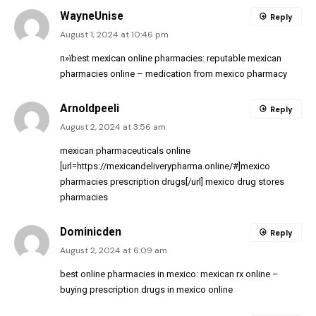
WayneUnise
Reply
August 1, 2024 at 10:46 pm
п»їbest mexican online pharmacies:
reputable mexican
pharmacies online
– medication from mexico pharmacy
Arnoldpeeli
Reply
August 2, 2024 at 3:56 am
mexican pharmaceuticals online
[url=https://mexicandeliverypharma.online/#]mexico
pharmacies prescription drugs[/url] mexico drug stores
pharmacies
Dominicden
Reply
August 2, 2024 at 6:09 am
best online pharmacies in mexico:
mexican rx online
–
buying prescription drugs in mexico online