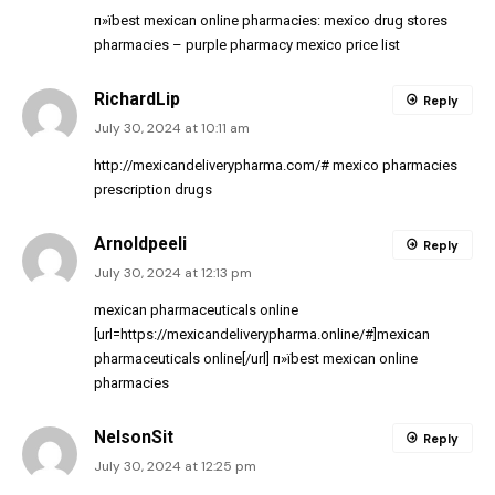
п»їbest mexican online pharmacies:
mexico drug stores
pharmacies
– purple pharmacy mexico price list
RichardLip
Reply
July 30, 2024 at 10:11 am
http://mexicandeliverypharma.com/#
mexico pharmacies
prescription drugs
Arnoldpeeli
Reply
July 30, 2024 at 12:13 pm
mexican pharmaceuticals online
[url=https://mexicandeliverypharma.online/#]mexican
pharmaceuticals online[/url] п»їbest mexican online
pharmacies
NelsonSit
Reply
July 30, 2024 at 12:25 pm