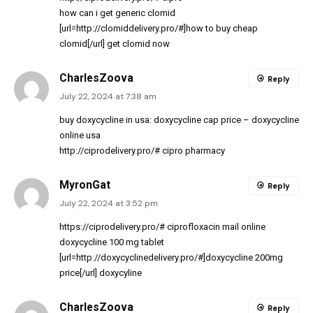
how can i get generic clomid
[url=http://clomiddelivery.pro/#]how to buy cheap
clomid[/url] get clomid now
CharlesZoova
Reply
July 22, 2024 at 7:38 am
buy doxycycline in usa:
doxycycline cap price
– doxycycline
online usa
http://ciprodelivery.pro/#
cipro pharmacy
MyronGat
Reply
July 22, 2024 at 3:52 pm
https://ciprodelivery.pro/#
ciprofloxacin mail online
doxycycline 100 mg tablet
[url=http://doxycyclinedelivery.pro/#]doxycycline 200mg
price[/url] doxycyline
CharlesZoova
Reply