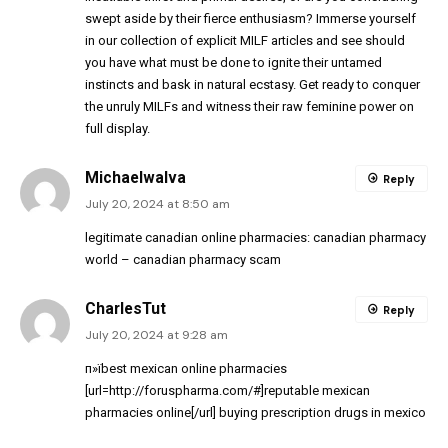
swept aside by their fierce enthusiasm? Immerse yourself
in our collection of explicit MILF articles and see should
you have what must be done to ignite their untamed
instincts and bask in natural ecstasy. Get ready to conquer
the unruly MILFs and witness their raw feminine power on
full display.
MichaelwaIva
Reply
July 20, 2024 at 8:50 am
legitimate canadian online pharmacies:
canadian pharmacy
world
– canadian pharmacy scam
CharlesTut
Reply
July 20, 2024 at 9:28 am
п»їbest mexican online pharmacies
[url=http://foruspharma.com/#]reputable mexican
pharmacies online[/url] buying prescription drugs in mexico