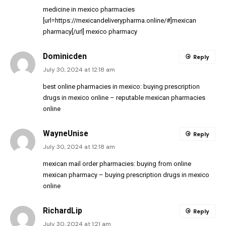
medicine in mexico pharmacies
[url=https://mexicandeliverypharma.online/#]mexican
pharmacy[/url] mexico pharmacy
Dominicden
Reply
July 30, 2024 at 12:18 am
best online pharmacies in mexico:
buying prescription
drugs in mexico online
– reputable mexican pharmacies
online
WayneUnise
Reply
July 30, 2024 at 12:18 am
mexican mail order pharmacies:
buying from online
mexican pharmacy
– buying prescription drugs in mexico
online
RichardLip
Reply
July 30, 2024 at 1:21 am