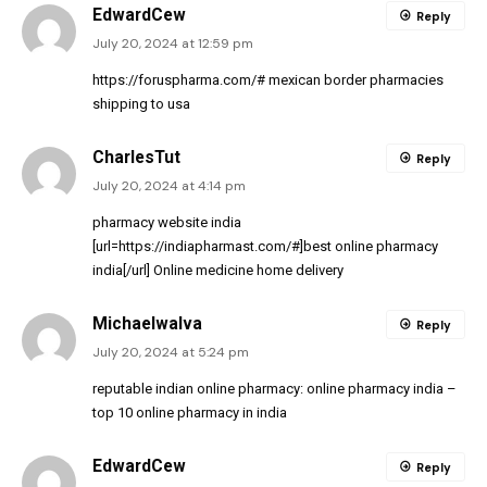
EdwardCew
Reply
July 20, 2024 at 12:59 pm
https://foruspharma.com/#
mexican border pharmacies
shipping to usa
CharlesTut
Reply
July 20, 2024 at 4:14 pm
pharmacy website india
[url=https://indiapharmast.com/#]best online pharmacy
india[/url] Online medicine home delivery
MichaelwaIva
Reply
July 20, 2024 at 5:24 pm
reputable indian online pharmacy:
online pharmacy india
–
top 10 online pharmacy in india
EdwardCew
Reply