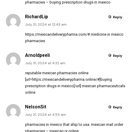
pharmacies
– buying prescription drugs in mexico
RichardLip
Reply
July 31, 2024 at 12:43 am
https://mexicandeliverypharma.com/#
medicine in mexico
pharmacies
Arnoldpeeli
Reply
July 31, 2024 at 4:32 am
reputable mexican pharmacies online
[url=https://mexicandeliverypharma.online/#]buying
prescription drugs in mexico[/url] mexican pharmaceuticals
online
NelsonSit
Reply
July 31, 2024 at 4:55 am
pharmacies in mexico that ship to usa:
mexican mail order
pharmacies
– mexican rx online