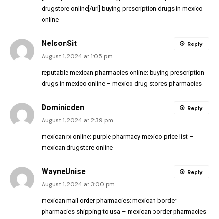
drugstore online[/url] buying prescription drugs in mexico
online
NelsonSit
Reply
August 1, 2024 at 1:05 pm
reputable mexican pharmacies online:
buying prescription
drugs in mexico online
– mexico drug stores pharmacies
Dominicden
Reply
August 1, 2024 at 2:39 pm
mexican rx online:
purple pharmacy mexico price list
–
mexican drugstore online
WayneUnise
Reply
August 1, 2024 at 3:00 pm
mexican mail order pharmacies:
mexican border
pharmacies shipping to usa
– mexican border pharmacies