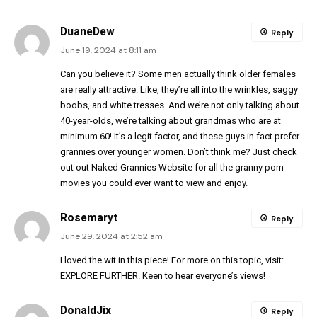
DuaneDew
Reply
June 19, 2024 at 8:11 am
Can you believe it? Some men actually think older females
are really attractive. Like, they’re all into the wrinkles, saggy
boobs, and white tresses. And we’re not only talking about
40-year-olds, we’re talking about grandmas who are at
minimum 60! It’s a legit factor, and these guys in fact prefer
grannies over younger women. Don’t think me? Just check
out out
Naked Grannies Website
for all the granny porn
movies you could ever want to view and enjoy.
Rosemaryt
Reply
June 29, 2024 at 2:52 am
I loved the wit in this piece! For more on this topic, visit:
EXPLORE FURTHER
. Keen to hear everyone’s views!
DonaldJix
Reply