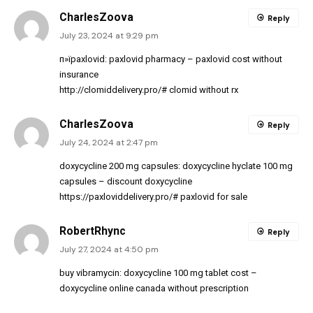
CharlesZoova
Reply
July 23, 2024 at 9:29 pm
п»їpaxlovid:
paxlovid pharmacy
– paxlovid cost without
insurance
http://clomiddelivery.pro/#
clomid without rx
CharlesZoova
Reply
July 24, 2024 at 2:47 pm
doxycycline 200 mg capsules:
doxycycline hyclate 100 mg
capsules
– discount doxycycline
https://paxloviddelivery.pro/#
paxlovid for sale
RobertRhync
Reply
July 27, 2024 at 4:50 pm
buy vibramycin:
doxycycline 100 mg tablet cost
–
doxycycline online canada without prescription