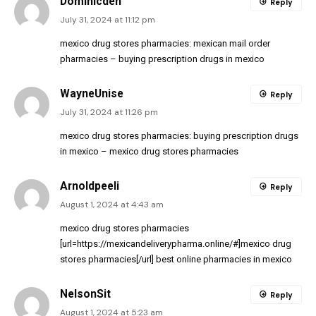
Dominicden
Reply
July 31, 2024 at 11:12 pm
mexico drug stores pharmacies:
mexican mail order
pharmacies
– buying prescription drugs in mexico
WayneUnise
Reply
July 31, 2024 at 11:26 pm
mexico drug stores pharmacies:
buying prescription drugs
in mexico
– mexico drug stores pharmacies
Arnoldpeeli
Reply
August 1, 2024 at 4:43 am
mexico drug stores pharmacies
[url=https://mexicandeliverypharma.online/#]mexico drug
stores pharmacies[/url] best online pharmacies in mexico
NelsonSit
Reply
August 1, 2024 at 5:23 am