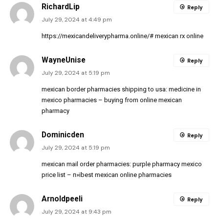
RichardLip
Reply
July 29, 2024 at 4:49 pm
https://mexicandeliverypharma.online/#
mexican rx online
WayneUnise
Reply
July 29, 2024 at 5:19 pm
mexican border pharmacies shipping to usa:
medicine in
mexico pharmacies
– buying from online mexican
pharmacy
Dominicden
Reply
July 29, 2024 at 5:19 pm
mexican mail order pharmacies:
purple pharmacy mexico
price list
– п»їbest mexican online pharmacies
Arnoldpeeli
Reply
July 29, 2024 at 9:43 pm