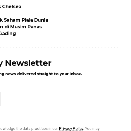
s Chelsea
ik Saham Piala Dunia
n di Musim Panas
 Gading
ly Newsletter
ng news delivered straight to your inbox.
owledge the data practices in our
Privacy Policy
. You may