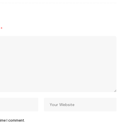
d
*
time I comment.