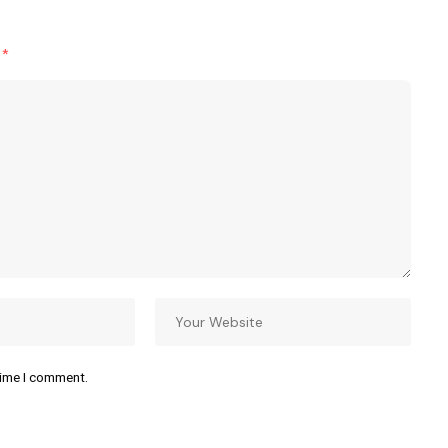
d
*
time I comment.