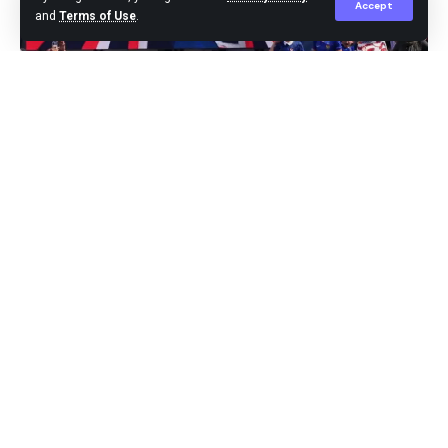
Accept
and
Terms of Use
.
Jakarta,-Prancis berhasil mengalahkan Senegal
dengan skor 3-1 di Grup I Piala Dunia 2026. Dua gol
Prancis diborong Kylian Mbappe, sementara gol
tunggal Senegal dari kaki Ibrahim Mbaye.
Pertandingan berlangsung sengit hingga menit akhir.