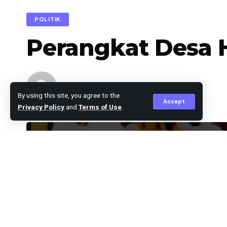
POLITIK
Perangkat Desa H
Editor
Published November 24, 2023
By using this site, you agree to the
Accept
Privacy Policy
and
Terms of Use
.