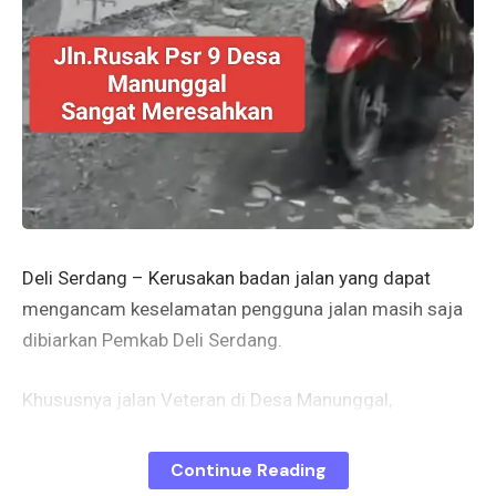
Deli Serdang – Kerusakan badan jalan yang dapat
mengancam keselamatan pengguna jalan masih saja
dibiarkan Pemkab Deli Serdang.
Khususnya jalan Veteran di Desa Manunggal,
Kecamatan Labuhan Deli, Kabupaten Deli Serdang saat
ini kondisinya sangat mengkhawatirkan.
Continue Reading