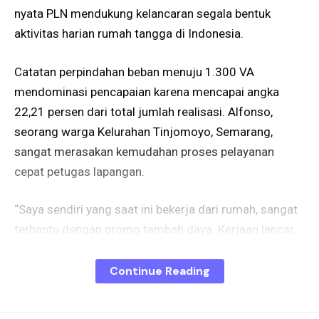
nyata PLN mendukung kelancaran segala bentuk
aktivitas harian rumah tangga di Indonesia.
Catatan perpindahan beban menuju 1.300 VA
mendominasi pencapaian karena mencapai angka
22,21 persen dari total jumlah realisasi. Alfonso,
seorang warga Kelurahan Tinjomoyo, Semarang,
sangat merasakan kemudahan proses pelayanan
cepat petugas lapangan.
“Saya sendiri yang saat ini bekerja dari rumah, sangat
terbantu dengan promo tambah daya. Kerjaan lancar,
listrik juga aman. Pemasangannya pun cepat, pagi hari
saya daftar tambah daya pakai promo, hari itu juga
Continue Reading
sudah langsung dikerjakan oleh petugas PLN
Semarang. Terima kasih PLN,” katanya.