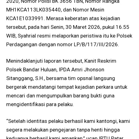
2020, Nomor Polisi BK 3656 TBN, Nomor Rangka
MH1KCA113LK035440, dan Nomor Mesin
KCA1E1033991. Merasa keberatan atas kejadian
tersebut, pada hari Senin, 30 Maret 2026, pukul 16.55
WIB, Syahrial resmi melaporkan peristiwa itu ke Polsek
Perdagangan dengan nomor LP/B/117/III/2026.
Menindaklanjuti laporan tersebut, Kanit Reskrim
Polsek Bandar Huluan, IPDA Amri Jhonson
Sitanggang, S.H., bersama tim opsnal langsung
bergerak mendatangi tempat kejadian perkara untuk
mencari dan mengumpulkan barang bukti guna
mengidentifikasi para pelaku.
“Setelah identitas pelaku berhasil kami kantongi, kami
segera melakukan pengejaran tanpa henti hingga
keduanya berhasil kami amankan,” ucap IPTU Patar