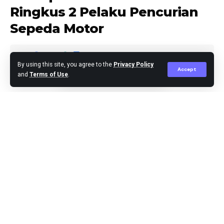
Ringkus 2 Pelaku Pencurian
Sepeda Motor
By using this site, you agree to the
Privacy Policy
Accept
and
Terms of Use
.
Agus Leo
Published May 8, 2026