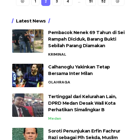
1
2
3
4
…
51
52
Latest News
Pembacok Nenek 69 Tahun di Sei
Rampah Diciduk, Barang Bukti
Sebilah Parang Diamakan
KRIMINAL
Calhanoglu Yakinkan Tetap
Bersama Inter Milan
OLAHRAGA
Tertinggal dari Kelurahan Lain,
DPRD Medan Desak Wali Kota
Perhatikan Simalingkar B
Medan
Soroti Penunjukan Erfin Fachrur
Razi sebagai Plh Sekda, Muslim