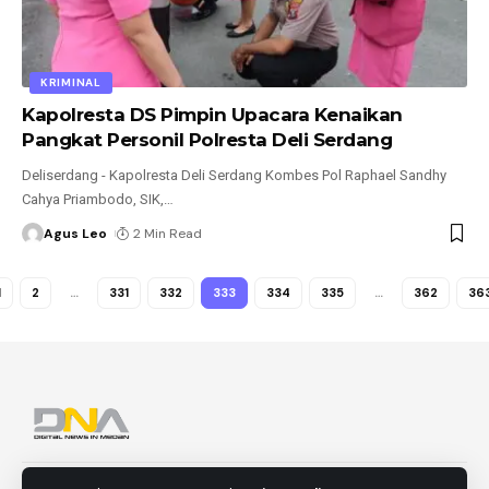
KRIMINAL
Kapolresta DS Pimpin Upacara Kenaikan
Pangkat Personil Polresta Deli Serdang
Deliserdang - Kapolresta Deli Serdang Kombes Pol Raphael Sandhy
Cahya Priambodo, SIK,
…
Agus Leo
2 Min Read
1
2
…
331
332
333
334
335
…
362
36