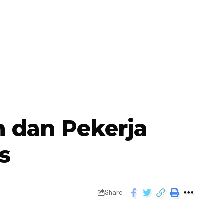
n dan Pekerja
s
Share