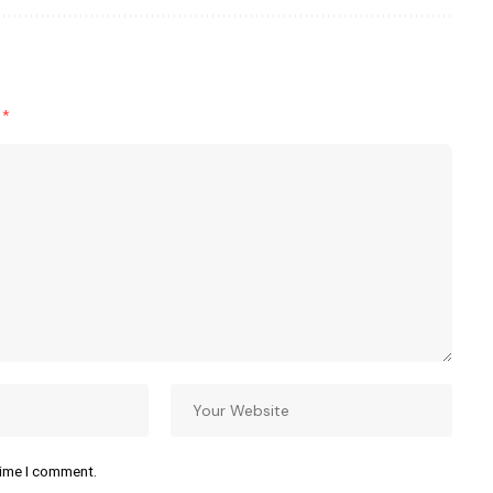
d
*
time I comment.