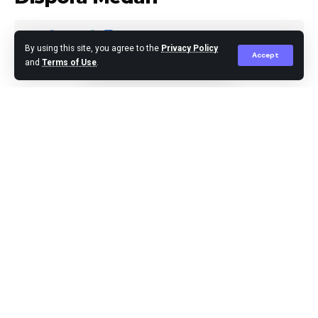
By using this site, you agree to the
Privacy Policy
Accept
and
Terms of Use
.
Editor
Published November 11, 2024
Medan,-Ketua Fraksi PDI Perjuangan DPRD Kota
Medan, Robi Barus SE M.AP, menyayangkan kejadian