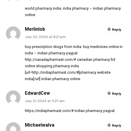
world pharmacy india:
india pharmacy
– indian pharmacy
online
Merlinlob
Reply
July 20, 2024 at 8:21 pm
buy prescription drugs from india:
buy medicines online in
india
– indian pharmacy paypal
http://canadapharmast.com/#
canadian pharmacy ltd
online shopping pharmacy india
[url=http://indiapharmast.com/#]pharmacy website
india[/url] indian pharmacy online
EdwardCew
Reply
July 21, 2024 at 5:37 am
https://indiapharmast.com/#
indian pharmacy paypal
MichaelwaIva
Reply