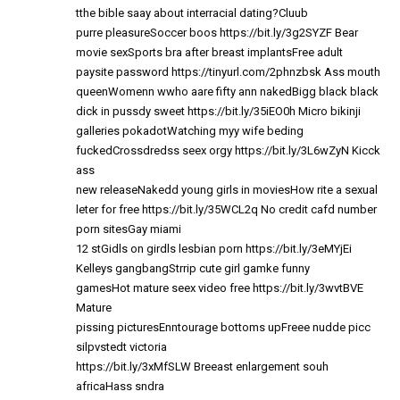
tthe bible saay about interracial dating?Cluub
purre pleasureSoccer boos
https://bit.ly/3g2SYZF
Bear
movie sexSports bra after breast implantsFree adult
paysite password
https://tinyurl.com/2phnzbsk
Ass mouth
queenWomenn wwho aare fifty ann nakedBigg black black
dick in pussdy sweet
https://bit.ly/35iEO0h
Micro bikinji
galleries pokadotWatching myy wife beding
fuckedCrossdredss seex orgy
https://bit.ly/3L6wZyN
Kicck
ass
new releaseNakedd young girls in moviesHow rite a sexual
leter for free
https://bit.ly/35WCL2q
No credit cafd number
porn sitesGay miami
12 stGidls on girdls lesbian porn
https://bit.ly/3eMYjEi
Kelleys gangbangStrrip cute girl gamke funny
gamesHot mature seex video free
https://bit.ly/3wvtBVE
Mature
pissing picturesEnntourage bottoms upFreee nudde picc
silpvstedt victoria
https://bit.ly/3xMfSLW
Breeast enlargement souh
africaHass sndra