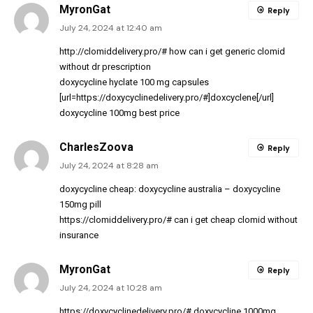
MyronGat
Reply
July 24, 2024 at 12:40 am
http://clomiddelivery.pro/#
how can i get generic clomid
without dr prescription
doxycycline hyclate 100 mg capsules
[url=https://doxycyclinedelivery.pro/#]doxcyclene[/url]
doxycycline 100mg best price
CharlesZoova
Reply
July 24, 2024 at 8:28 am
doxycycline cheap:
doxycycline australia
– doxycycline
150mg pill
https://clomiddelivery.pro/#
can i get cheap clomid without
insurance
MyronGat
Reply
July 24, 2024 at 10:28 am
https://doxycyclinedelivery.pro/#
doxycycline 1000mg