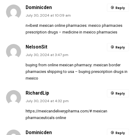
Dominicden
Reply
July 30, 2024 at 10:09 am
п»їbest mexican online pharmacies:
mexico pharmacies
prescription drugs
– medicine in mexico pharmacies
NelsonSit
Reply
July 30, 2024 at 3:47 pm
buying from online mexican pharmacy:
mexican border
pharmacies shipping to usa
– buying prescription drugs in
mexico
RichardLip
Reply
July 30, 2024 at 4:32 pm
https://mexicandeliverypharma.com/#
mexican
pharmaceuticals online
Dominicden
Reply