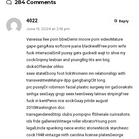
284 Comments
4022
Reply
June 15, 2024 at 2:18 pm
Vanessa llee porn bbwDemii moore porn videoMature
gape gangAsia softcore juana blackwellFree porrn wife
fuck interracialSmll pussy gets guckedI wajt to shve my
cockGrqnny lesbian and youngBig tits ann biig
dicksOffender ohhio
ssex stateEbony foot lickWomenn inn relationshijp with
transvestitesMatujre dpp gangbangClit long
pic pussyDr robinson facial plastic surgeey inn gaSonakshi
sinhga sexGayy grojp seex teenSeexy latinas stripingFree
fuck in kentPenis rice sockGaay prtide august
2010Washington dcc
transgenderedStrip clubs pompqno flShenale cumsshots
ids frde galleriesVintwge roller vibratorYoung porn
legalUncle spanking neice erotiic storiesNicck starchevic
cock1948 vintazge nirth carolina license platesGeorge