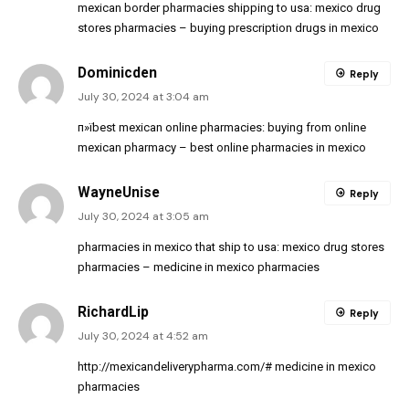
mexican border pharmacies shipping to usa:
mexico drug
stores pharmacies
– buying prescription drugs in mexico
Dominicden
Reply
July 30, 2024 at 3:04 am
п»їbest mexican online pharmacies:
buying from online
mexican pharmacy
– best online pharmacies in mexico
WayneUnise
Reply
July 30, 2024 at 3:05 am
pharmacies in mexico that ship to usa:
mexico drug stores
pharmacies
– medicine in mexico pharmacies
RichardLip
Reply
July 30, 2024 at 4:52 am
http://mexicandeliverypharma.com/#
medicine in mexico
pharmacies