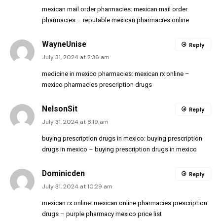
mexican mail order pharmacies:
mexican mail order
pharmacies
– reputable mexican pharmacies online
WayneUnise
Reply
July 31, 2024 at 2:36 am
medicine in mexico pharmacies:
mexican rx online
–
mexico pharmacies prescription drugs
NelsonSit
Reply
July 31, 2024 at 8:19 am
buying prescription drugs in mexico:
buying prescription
drugs in mexico
– buying prescription drugs in mexico
Dominicden
Reply
July 31, 2024 at 10:29 am
mexican rx online:
mexican online pharmacies prescription
drugs
– purple pharmacy mexico price list