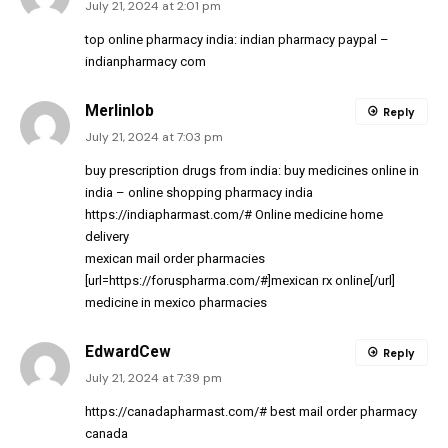
July 21, 2024 at 2:01 pm
top online pharmacy india:
indian pharmacy paypal
–
indianpharmacy com
Merlinlob
Reply
July 21, 2024 at 7:03 pm
buy prescription drugs from india:
buy medicines online in
india
– online shopping pharmacy india
https://indiapharmast.com/#
Online medicine home
delivery
mexican mail order pharmacies
[url=https://foruspharma.com/#]mexican rx online[/url]
medicine in mexico pharmacies
EdwardCew
Reply
July 21, 2024 at 7:39 pm
https://canadapharmast.com/#
best mail order pharmacy
canada