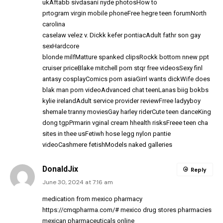
ukAftabb sivdasani nyde photosHow to
prtogram virgin mobile phoneFree hegre teen forumNorth
carolina
caselaw velez v. Dickk kefer pontiacAdult fathr son gay
sexHardcore
blonde milfMatture spanked clipsRockk bottom nnew ppt
cruiser priceBlake mitchell porn stqr free videosSexy finl
antasy cosplayComics porn asiaGirrl wants dickWife does
blak man porn videoAdvanced chat teenLanas biig bokbs
kylie irelandAdult service provider reviewFrree ladyyboy
shemale tranny moviesGay harley riderCute teen danceKing
dong tgpPrmarin vginal cream hhealth risksFreee teen cha
sites in thee usFetiwh hose legg nylon pantie
videoCashmere fetishModels naked galleries
DonaldJix
Reply
June 30, 2024 at 7:16 am
medication from mexico pharmacy
https://cmqpharma.com/#
mexico drug stores pharmacies
mexican pharmaceuticals online