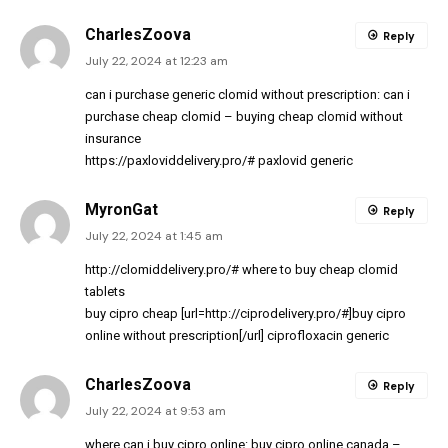
CharlesZoova
Reply
July 22, 2024 at 12:23 am
can i purchase generic clomid without prescription:
can i
purchase cheap clomid
– buying cheap clomid without
insurance
https://paxloviddelivery.pro/#
paxlovid generic
MyronGat
Reply
July 22, 2024 at 1:45 am
http://clomiddelivery.pro/#
where to buy cheap clomid
tablets
buy cipro cheap [url=http://ciprodelivery.pro/#]buy cipro
online without prescription[/url] ciprofloxacin generic
CharlesZoova
Reply
July 22, 2024 at 9:53 am
where can i buy cipro online:
buy cipro online canada
–