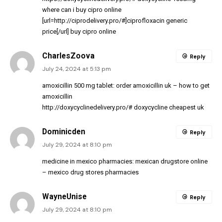
where can i buy cipro online
[url=http://ciprodelivery.pro/#]ciprofloxacin generic
price[/url] buy cipro online
CharlesZoova
Reply
July 24, 2024 at 5:13 pm
amoxicillin 500 mg tablet:
order amoxicillin uk
– how to get
amoxicillin
http://doxycyclinedelivery.pro/#
doxycycline cheapest uk
Dominicden
Reply
July 29, 2024 at 8:10 pm
medicine in mexico pharmacies:
mexican drugstore online
– mexico drug stores pharmacies
WayneUnise
Reply
July 29, 2024 at 8:10 pm