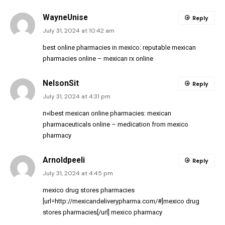
WayneUnise
Reply
July 31, 2024 at 10:42 am
best online pharmacies in mexico:
reputable mexican
pharmacies online
– mexican rx online
NelsonSit
Reply
July 31, 2024 at 4:31 pm
п»їbest mexican online pharmacies:
mexican
pharmaceuticals online
– medication from mexico
pharmacy
Arnoldpeeli
Reply
July 31, 2024 at 4:45 pm
mexico drug stores pharmacies
[url=http://mexicandeliverypharma.com/#]mexico drug
stores pharmacies[/url] mexico pharmacy