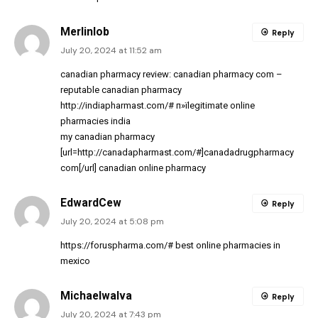
Merlinlob
Reply
July 20, 2024 at 11:52 am
canadian pharmacy review:
canadian pharmacy com
–
reputable canadian pharmacy
http://indiapharmast.com/#
п»їlegitimate online
pharmacies india
my canadian pharmacy
[url=http://canadapharmast.com/#]canadadrugpharmacy
com[/url] canadian online pharmacy
EdwardCew
Reply
July 20, 2024 at 5:08 pm
https://foruspharma.com/#
best online pharmacies in
mexico
MichaelwaIva
Reply
July 20, 2024 at 7:43 pm