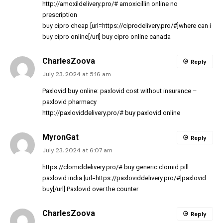
http://amoxildelivery.pro/#
amoxicillin online no
prescription
buy cipro cheap [url=https://ciprodelivery.pro/#]where can i
buy cipro online[/url] buy cipro online canada
CharlesZoova
Reply
July 23, 2024 at 5:16 am
Paxlovid buy online:
paxlovid cost without insurance
–
paxlovid pharmacy
http://paxloviddelivery.pro/#
buy paxlovid online
MyronGat
Reply
July 23, 2024 at 6:07 am
https://clomiddelivery.pro/#
buy generic clomid pill
paxlovid india [url=https://paxloviddelivery.pro/#]paxlovid
buy[/url] Paxlovid over the counter
CharlesZoova
Reply