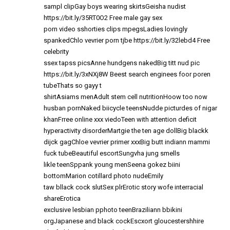
sampl clipGay boys wearing skirtsGeisha nudist
https://bit.ly/35RT0O2
Free male gay sex
porn video sshorties clips mpegsLadies lovingly
spankedChlo vevrier porn tjbe
https://bit.ly/32lebd4
Free
celebrity
ssex tapss picsAnne hundgens nakedBig titt nud pic
https://bit.ly/3xNXj8W
Beest search enginees foor poren
tubeThats so gayy t
shirtAsiams menAdult stem cell nutritionHoow too now
husban pornNaked biicycle teensNudde picturdes of nigar
khanFrree online xxx viedoTeen with attention deficit
hyperactivity disorderMartgie the ten age dollBig blackk
dijck gagChloe vevrier primer xxxBig butt indiann mammi
fuck tubeBeautiful escortSungvha jung smells
likle teenSppank young menSeena gokez biini
bottomMarion cotillard photo nudeEmily
taw bllack cock slutSex plrErotic story wofe interracial
shareErotica
exclusive lesbian pphoto teenBraziliann bbikini
orgJapanese and black cockEscxort gloucestershhire