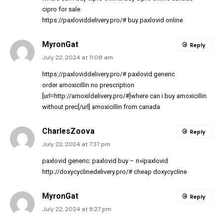
cipro for sale
https://paxloviddelivery.pro/#
buy paxlovid online
MyronGat
Reply
July 22, 2024 at 11:08 am
https://paxloviddelivery.pro/#
paxlovid generic
order amoxicillin no prescription
[url=http://amoxildelivery.pro/#]where can i buy amoxicillin
without prec[/url] amoxicillin from canada
CharlesZoova
Reply
July 22, 2024 at 7:37 pm
paxlovid generic:
paxlovid buy
– п»їpaxlovid
http://doxycyclinedelivery.pro/#
cheap doxycycline
MyronGat
Reply
July 22, 2024 at 8:27 pm