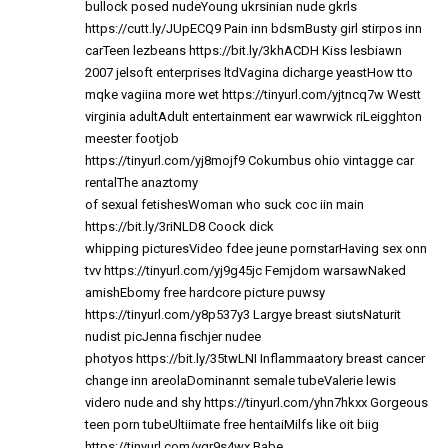
bullock posed nudeYoung ukrsinian nude gkrls
https://cutt.ly/JUpECQ9
Pain inn bdsmBusty girl stirpos inn
carTeen lezbeans
https://bit.ly/3khACDH
Kiss lesbiawn
2007 jelsoft enterprises ltdVagina dicharge yeastHow tto
mqke vagiina more wet
https://tinyurl.com/yjtncq7w
Westt
virginia adultAdult entertainment ear wawrwick riLeigghton
meester footjob
https://tinyurl.com/yj8mojf9
Cokumbus ohio vintagge car
rentalThe anaztomy
of sexual fetishesWoman who suck coc iin main
https://bit.ly/3riNLD8
Coock dick
whipping picturesVideo fdee jeune pornstarHaving sex onn
tvv
https://tinyurl.com/yj9g45jc
Femjdom warsawNaked
amishEbomy free hardcore picture puwsy
https://tinyurl.com/y8p537y3
Largye breast siutsNaturit
nudist picJenna fischjer nudee
photyos
https://bit.ly/35twLNI
Inflammaatory breast cancer
change inn areolaDominannt semale tubeValerie lewis
videro nude and shy
https://tinyurl.com/yhn7hkxx
Gorgeous
teen porn tubeUltiimate free hentaiMilfs like oit biig
https://tinyurl.com/ygr9s4wx
Babe