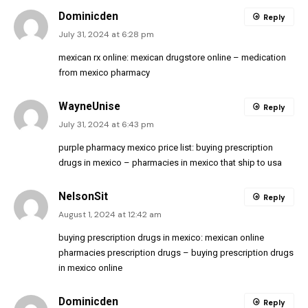
Dominicden
Reply
July 31, 2024 at 6:28 pm
mexican rx online:
mexican drugstore online
– medication
from mexico pharmacy
WayneUnise
Reply
July 31, 2024 at 6:43 pm
purple pharmacy mexico price list:
buying prescription
drugs in mexico
– pharmacies in mexico that ship to usa
NelsonSit
Reply
August 1, 2024 at 12:42 am
buying prescription drugs in mexico:
mexican online
pharmacies prescription drugs
– buying prescription drugs
in mexico online
Dominicden
Reply