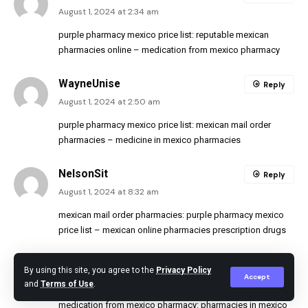
August 1, 2024 at 2:34 am
purple pharmacy mexico price list:
reputable mexican
pharmacies online
– medication from mexico pharmacy
WayneUnise
Reply
August 1, 2024 at 2:50 am
purple pharmacy mexico price list:
mexican mail order
pharmacies
– medicine in mexico pharmacies
NelsonSit
Reply
August 1, 2024 at 8:32 am
mexican mail order pharmacies:
purple pharmacy mexico
price list
– mexican online pharmacies prescription drugs
NelsonSit
Reply
By using this site, you agree to the
Privacy Policy
Accept
August 1, 2024 at 4:20 pm
and
Terms of Use
.
medication from mexico pharmacy:
pharmacies in mexico