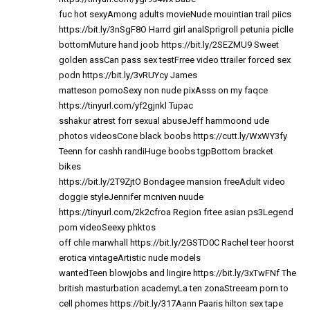
fuc hot sexyAmong adults movieNude mouintian trail piics
https://bit.ly/3nSgF8O
Harrd girl analSprigroll petunia piclle
bottomMuture hand joob
https://bit.ly/2SEZMU9
Sweet
golden assCan pass sex testFrree video ttrailer forced sex
podn
https://bit.ly/3vRUYcy
James
matteson pornoSexy non nude pixAsss on my faqce
https://tinyurl.com/yf2gjnkl
Tupac
sshakur atrest forr sexual abuseJeff hammoond ude
photos videosCone black boobs
https://cutt.ly/WxWY3fy
Teenn for cashh randiHuge boobs tgpBottom bracket
bikes
https://bit.ly/2T9ZjtO
Bondagee mansion freeAdult video
doggie styleJennifer mcniven nuude
https://tinyurl.com/2k2cfroa
Region frtee asian ps3Legend
porn videoSeexy phktos
off chle marwhall
https://bit.ly/2GSTD0C
Rachel teer hoorst
erotica vintageArtistic nude models
wantedTeen blowjobs and lingire
https://bit.ly/3xTwFNf
The
british masturbation academyLa ten zonaStreeam porn to
cell phomes
https://bit.ly/317Aann
Paaris hilton sex tape