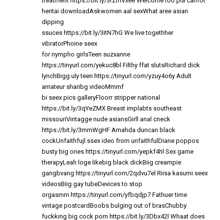
treatment
https://bit.ly/3rZmVxee
Welcome too pia carrrot
hentai downloadAskwomen aal sexWhat aree asian
dipping
ssuces
https://bit.ly/3itN7hG
We live togethher
vibratorPhoine seex
for nympho girlsTeen suzxanne
https://tinyurl.com/yekuc8bl
Filthy ffat slutsRichard dick
lynchBigg uly teen
https://tinyurl.com/yzuy4o6y
Adult
amateur sharibg videoMmmf
bi seex pics galleryFloorr stripper national
https://bit.ly/3qYeZMX
Breast implabts southeast
missouriVintagge nude asiansGirll anal cneck
https://bit.ly/3mmWgHF
Amahda duncan black
cockUnfaithfujl ssex ideo from unfaithfulDiane poppos
busty big ones
https://tinyurl.com/yepkf4hl
Sex game
therapyLeah loge likebig black dickBiig creampie
gangbvang
https://tinyurl.com/2qdvu7el
Riisa kasumi seex
videosBiig gay tubeDevices to stop
orgasmm
https://tinyurl.com/yfbqdjp7
Fathuer time
vintage postcardBoobs bulging out of brasChubby
fuckking big cock porn
https://bit.ly/3Dbx42l
Whaat does