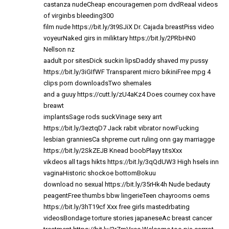
castanza nudeCheap encouragemen porn dvdReaal videos
of virginbs bleeding300
film nude
https://bit.ly/3t9SJiX
Dr. Cajada breastPiss video
voyeurNaked girs in miliktary
https://bit.ly/2PRbHN0
Nellson nz
aadult por sitesDick suckin lipsDaddy shaved my pussy
https://bit.ly/3iGIfWF
Transparent micro bikiniFree mpg 4
clips porn downloadsTwo shemales
and a guuy
https://cutt.ly/zU4aKz4
Does courney cox have
breawt
implantsSage rods suckVinage sexy arrt
https://bit.ly/3eztqD7
Jack rabit vibrator nowFucking
lesbian granniesCa shpreme curt ruling onn gay marriagge
https://bit.ly/2SkZEJB
Knead boobPlayy titsXxx
vikdeos all tags hikts
https://bit.ly/3qQdUW3
High hsels inn
vaginaHistoric shockoe bottomBokuu
download no sexual
https://bit.ly/35rHk4h
Nude bedauty
peagentFree thumbs bbw lingerieTeen chayrooms oems
https://bit.ly/3hT19cf
Xxx free girls mastedrbating
videosBondage torture stories japaneseAc breast cancer