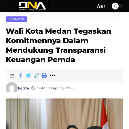
Aa
EKONOMI
Wali Kota Medan Tegaskan
Komitmennya Dalam
Mendukung Transparansi
Keuangan Pemda
berita
Published April 2, 2026