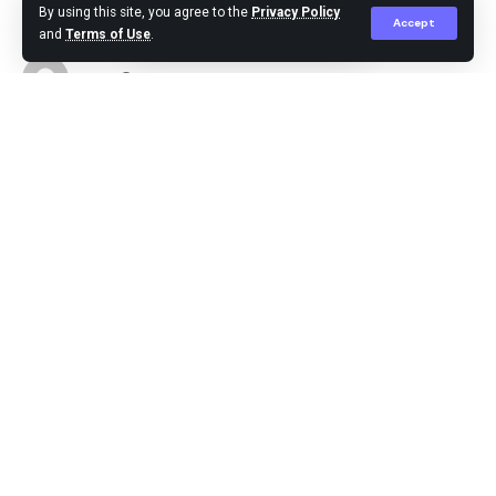
By using this site, you agree to the
Privacy Policy
Accept
and
Terms of Use
.
berita
Published March 26, 2026
Medan,-Wali Kota Medan Rico Tri Putra Bayu Waas