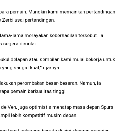
 para pemain. Mungkin kami memainkan pertandingan
e Zerbi usai pertandingan.
berlama-lama merayakan keberhasilan tersebut. Ia
 segera dimulai.
pukul delapan atau sembilan kami mulai bekerja untuk
ang sangat kuat,” ujarnya.
elakukan perombakan besar-besaran. Namun, ia
pa pemain berkualitas tinggi.
n de Ven, juga optimistis menatap masa depan Spurs
ampil lebih kompetitif musim depan.
ng tepat sekarang berada di sini, dengan manajer