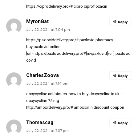
https://ciprodelivery.pro/#
cipro ciprofloxacin
MyronGat
Reply
July 22, 2024 at 7:04 pm
https://paxloviddelivery.pro/#
paxlovid pharmacy
buy paxlovid online
[url=https://paxloviddelivery.pro/#]п»їpaxlovid[/url] paxlovid
covid
CharlesZoova
Reply
July 22, 2024 at 7:14 pm
doxycycline antibiotics:
how to buy doxycycline in uk
–
doxycycline 75 mg
http://amoxildelivery.pro/#
amoxicillin discount coupon
Thomascag
Reply
July 22, 2024 at 7:37 pm