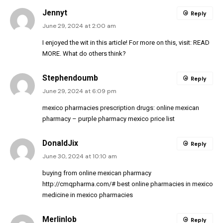
Jennyt
Reply
June 29, 2024 at 2:00 am
I enjoyed the wit in this article! For more on this, visit:
READ
MORE
. What do others think?
Stephendoumb
Reply
June 29, 2024 at 6:09 pm
mexico pharmacies prescription drugs:
online mexican
pharmacy
– purple pharmacy mexico price list
DonaldJix
Reply
June 30, 2024 at 10:10 am
buying from online mexican pharmacy
http://cmqpharma.com/#
best online pharmacies in mexico
medicine in mexico pharmacies
Merlinlob
Reply