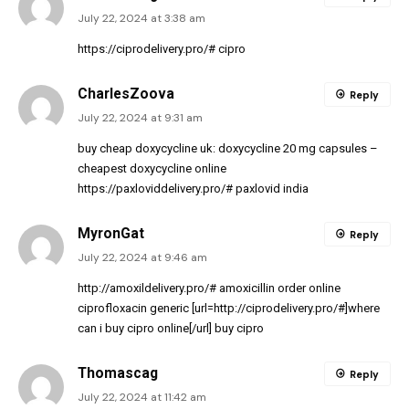
July 22, 2024 at 3:38 am
https://ciprodelivery.pro/#
cipro
CharlesZoova
Reply
July 22, 2024 at 9:31 am
buy cheap doxycycline uk:
doxycycline 20 mg capsules
–
cheapest doxycycline online
https://paxloviddelivery.pro/#
paxlovid india
MyronGat
Reply
July 22, 2024 at 9:46 am
http://amoxildelivery.pro/#
amoxicillin order online
ciprofloxacin generic [url=http://ciprodelivery.pro/#]where
can i buy cipro online[/url] buy cipro
Thomascag
Reply
July 22, 2024 at 11:42 am