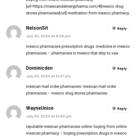
[url=https://mexicandeliverypharma.com/#]mexico drug
stores pharmacies[/url] medication from mexico pharmacy
NelsonSit
Reply
July 30, 2024 at 8:09 pm
mexico pharmacies prescription drugs:
medicine in mexico
pharmacies
– pharmacies in mexico that ship to usa
Dominicden
Reply
July 30, 2024 at 10:37 pm
mexican mail order pharmacies:
mexican mail order
pharmacies
– mexico drug stores pharmacies
WayneUnise
Reply
July 30, 2024 at 10:43 pm
reputable mexican pharmacies online:
buying from online
mexican pharmacy
– buying prescription drugs in mexico