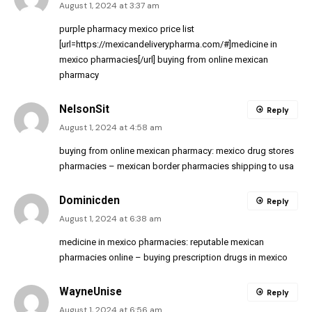
August 1, 2024 at 3:37 am
purple pharmacy mexico price list
[url=https://mexicandeliverypharma.com/#]medicine in
mexico pharmacies[/url] buying from online mexican
pharmacy
NelsonSit
Reply
August 1, 2024 at 4:58 am
buying from online mexican pharmacy:
mexico drug stores
pharmacies
– mexican border pharmacies shipping to usa
Dominicden
Reply
August 1, 2024 at 6:38 am
medicine in mexico pharmacies:
reputable mexican
pharmacies online
– buying prescription drugs in mexico
WayneUnise
Reply
August 1, 2024 at 6:56 am