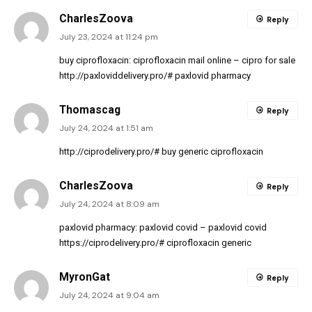
CharlesZoova
Reply
July 23, 2024 at 11:24 pm
buy ciprofloxacin:
ciprofloxacin mail online
– cipro for sale
http://paxloviddelivery.pro/#
paxlovid pharmacy
Thomascag
Reply
July 24, 2024 at 1:51 am
http://ciprodelivery.pro/#
buy generic ciprofloxacin
CharlesZoova
Reply
July 24, 2024 at 8:09 am
paxlovid pharmacy:
paxlovid covid
– paxlovid covid
https://ciprodelivery.pro/#
ciprofloxacin generic
MyronGat
Reply
July 24, 2024 at 9:04 am