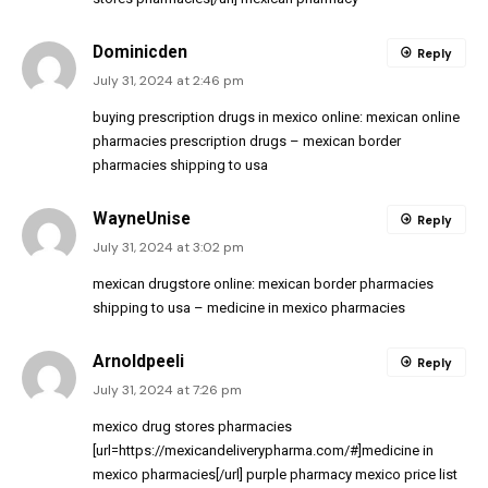
Dominicden
Reply
July 31, 2024 at 2:46 pm
buying prescription drugs in mexico online:
mexican online
pharmacies prescription drugs
– mexican border
pharmacies shipping to usa
WayneUnise
Reply
July 31, 2024 at 3:02 pm
mexican drugstore online:
mexican border pharmacies
shipping to usa
– medicine in mexico pharmacies
Arnoldpeeli
Reply
July 31, 2024 at 7:26 pm
mexico drug stores pharmacies
[url=https://mexicandeliverypharma.com/#]medicine in
mexico pharmacies[/url] purple pharmacy mexico price list