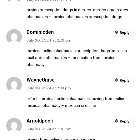
buying prescription drugs in mexico:
mexico drug stores
pharmacies
– mexico pharmacies prescription drugs
Dominicden
Reply
July 30, 2024 at 2:29 pm
mexican online pharmacies prescription drugs:
mexican
mail order pharmacies
– medication from mexico
pharmacy
WayneUnise
Reply
July 30, 2024 at 2:33 pm
п»їbest mexican online pharmacies:
buying from online
mexican pharmacy
– mexican rx online
Arnoldpeeli
Reply
July 30, 2024 at 7:06 pm
buying from online mexican pharmacy