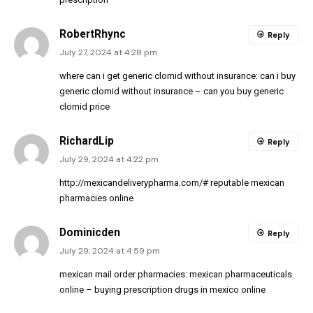
RobertRhync
Reply
July 27, 2024 at 4:28 pm
where can i get generic clomid without insurance:
can i buy
generic clomid without insurance
– can you buy generic
clomid price
RichardLip
Reply
July 29, 2024 at 4:22 pm
http://mexicandeliverypharma.com/#
reputable mexican
pharmacies online
Dominicden
Reply
July 29, 2024 at 4:59 pm
mexican mail order pharmacies:
mexican pharmaceuticals
online
– buying prescription drugs in mexico online