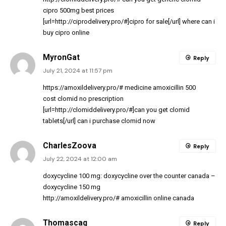
cipro 500mg best prices
[url=http://ciprodelivery.pro/#]cipro for sale[/url] where can i
buy cipro online
MyronGat
Reply
July 21, 2024 at 11:57 pm
https://amoxildelivery.pro/#
medicine amoxicillin 500
cost clomid no prescription
[url=http://clomiddelivery.pro/#]can you get clomid
tablets[/url] can i purchase clomid now
CharlesZoova
Reply
July 22, 2024 at 12:00 am
doxycycline 100 mg:
doxycycline over the counter canada
–
doxycycline 150 mg
http://amoxildelivery.pro/#
amoxicillin online canada
Thomascag
Reply