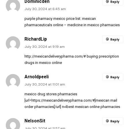
Dominicden
Reply
July 30, 2024 at 6:45 am
purple pharmacy mexico price list:
mexican
pharmaceuticals online
– medicine in mexico pharmacies
RichardLip
Reply
July 30, 2024 at 9:19 am
http://mexicandeliverypharma.com/#
buying prescription
drugs in mexico online
Arnoldpeeli
Reply
July 30, 2024 at 11:01 am
mexico drug stores pharmacies
[url=https://mexicandeliverypharma.com/#]mexican mail
order pharmacies[/url] п»їbest mexican online pharmacies
NelsonSit
Reply
July 30, 2024 at 11:57 am