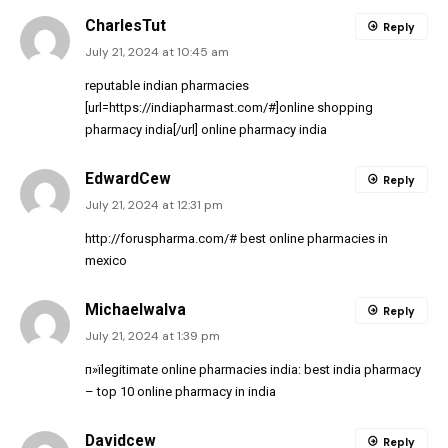
CharlesTut
Reply
July 21, 2024 at 10:45 am
reputable indian pharmacies
[url=https://indiapharmast.com/#]online shopping
pharmacy india[/url] online pharmacy india
EdwardCew
Reply
July 21, 2024 at 12:31 pm
http://foruspharma.com/#
best online pharmacies in
mexico
MichaelwaIva
Reply
July 21, 2024 at 1:39 pm
п»їlegitimate online pharmacies india:
best india pharmacy
– top 10 online pharmacy in india
Davidcew
Reply