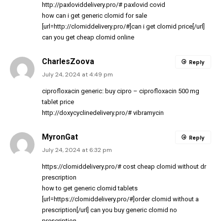
http://paxloviddelivery.pro/#
paxlovid covid
how can i get generic clomid for sale
[url=http://clomiddelivery.pro/#]can i get clomid price[/url]
can you get cheap clomid online
CharlesZoova
Reply
July 24, 2024 at 4:49 pm
ciprofloxacin generic:
buy cipro
– ciprofloxacin 500 mg
tablet price
http://doxycyclinedelivery.pro/#
vibramycin
MyronGat
Reply
July 24, 2024 at 6:32 pm
https://clomiddelivery.pro/#
cost cheap clomid without dr
prescription
how to get generic clomid tablets
[url=https://clomiddelivery.pro/#]order clomid without a
prescription[/url] can you buy generic clomid no
prescription