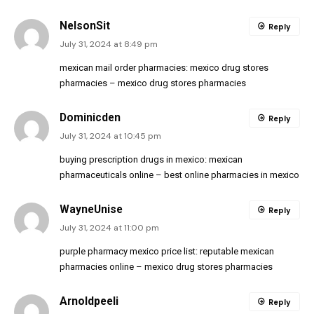
NelsonSit
Reply
July 31, 2024 at 8:49 pm
mexican mail order pharmacies:
mexico drug stores
pharmacies
– mexico drug stores pharmacies
Dominicden
Reply
July 31, 2024 at 10:45 pm
buying prescription drugs in mexico:
mexican
pharmaceuticals online
– best online pharmacies in mexico
WayneUnise
Reply
July 31, 2024 at 11:00 pm
purple pharmacy mexico price list:
reputable mexican
pharmacies online
– mexico drug stores pharmacies
Arnoldpeeli
Reply