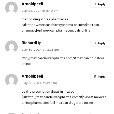
Arnoldpeeli
Reply
July 29, 2024 at 8:40 pm
mexico drug stores pharmacies
[url=https://mexicandeliverypharma.online/#]mexican
pharmacy[/url] mexican pharmaceuticals online
RichardLip
Reply
July 30, 2024 at 12:53 am
http://mexicandeliverypharma.com/#
mexican drugstore
online
Arnoldpeeli
Reply
July 30, 2024 at 3:41 am
buying prescription drugs in mexico
[url=http://mexicandeliverypharma.com/#]п»їbest mexican
online pharmacies[/url] mexican drugstore online