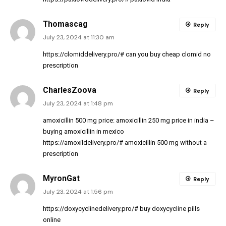
Thomascag
Reply
July 23, 2024 at 11:30 am
https://clomiddelivery.pro/#
can you buy cheap clomid no
prescription
CharlesZoova
Reply
July 23, 2024 at 1:48 pm
amoxicillin 500 mg price:
amoxicillin 250 mg price in india
–
buying amoxicillin in mexico
https://amoxildelivery.pro/#
amoxicillin 500 mg without a
prescription
MyronGat
Reply
July 23, 2024 at 1:56 pm
https://doxycyclinedelivery.pro/#
buy doxycycline pills
online