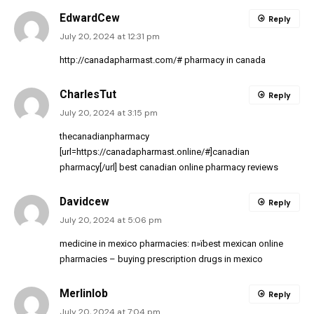
EdwardCew
Reply
July 20, 2024 at 12:31 pm
http://canadapharmast.com/#
pharmacy in canada
CharlesTut
Reply
July 20, 2024 at 3:15 pm
thecanadianpharmacy
[url=https://canadapharmast.online/#]canadian
pharmacy[/url] best canadian online pharmacy reviews
Davidcew
Reply
July 20, 2024 at 5:06 pm
medicine in mexico pharmacies:
п»їbest mexican online
pharmacies
– buying prescription drugs in mexico
Merlinlob
Reply
July 20, 2024 at 7:04 pm