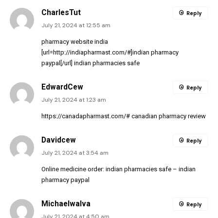
CharlesTut
Reply
July 21, 2024 at 12:55 am
pharmacy website india
[url=http://indiapharmast.com/#]indian pharmacy
paypal[/url] indian pharmacies safe
EdwardCew
Reply
July 21, 2024 at 1:23 am
https://canadapharmast.com/#
canadian pharmacy review
Davidcew
Reply
July 21, 2024 at 3:54 am
Online medicine order:
indian pharmacies safe
– indian
pharmacy paypal
MichaelwaIva
Reply
July 21, 2024 at 4:50 am