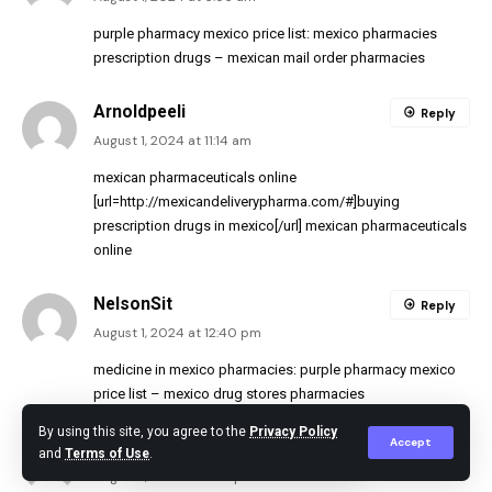
purple pharmacy mexico price list:
mexico pharmacies
prescription drugs
– mexican mail order pharmacies
Arnoldpeeli
Reply
August 1, 2024 at 11:14 am
mexican pharmaceuticals online
[url=http://mexicandeliverypharma.com/#]buying
prescription drugs in mexico[/url] mexican pharmaceuticals
online
NelsonSit
Reply
August 1, 2024 at 12:40 pm
medicine in mexico pharmacies:
purple pharmacy mexico
price list
– mexico drug stores pharmacies
By using this site, you agree to the
Privacy Policy
Accept
WayneUnise
Reply
and
Terms of Use
.
August 1, 2024 at 2:35 pm