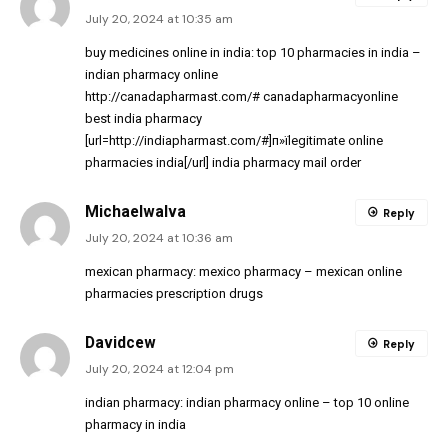
July 20, 2024 at 10:35 am
buy medicines online in india:
top 10 pharmacies in india
–
indian pharmacy online
http://canadapharmast.com/#
canadapharmacyonline
best india pharmacy
[url=http://indiapharmast.com/#]п»їlegitimate online
pharmacies india[/url] india pharmacy mail order
MichaelwaIva
Reply
July 20, 2024 at 10:36 am
mexican pharmacy:
mexico pharmacy
– mexican online
pharmacies prescription drugs
Davidcew
Reply
July 20, 2024 at 12:04 pm
indian pharmacy:
indian pharmacy online
– top 10 online
pharmacy in india