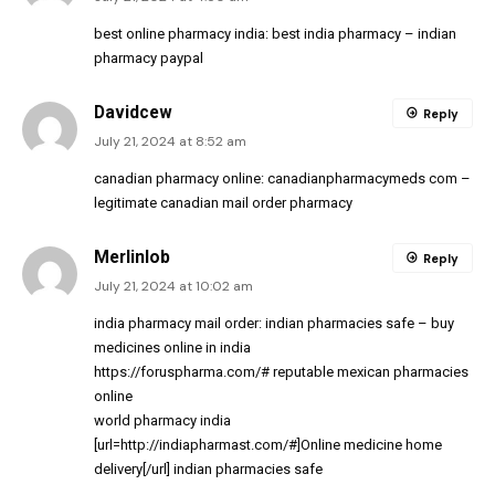
best online pharmacy india:
best india pharmacy
– indian
pharmacy paypal
Davidcew
Reply
July 21, 2024 at 8:52 am
canadian pharmacy online:
canadianpharmacymeds com
–
legitimate canadian mail order pharmacy
Merlinlob
Reply
July 21, 2024 at 10:02 am
india pharmacy mail order:
indian pharmacies safe
– buy
medicines online in india
https://foruspharma.com/#
reputable mexican pharmacies
online
world pharmacy india
[url=http://indiapharmast.com/#]Online medicine home
delivery[/url] indian pharmacies safe