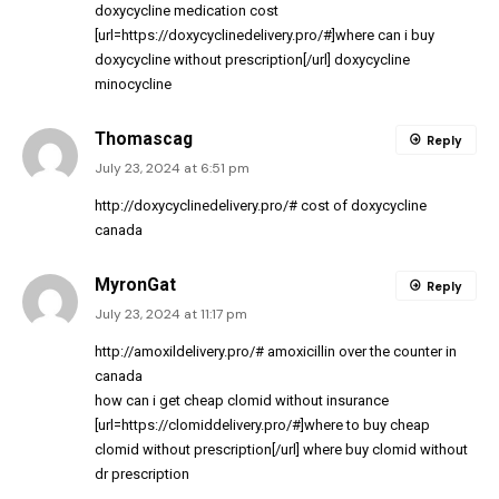
doxycycline medication cost
[url=https://doxycyclinedelivery.pro/#]where can i buy
doxycycline without prescription[/url] doxycycline
minocycline
Thomascag
Reply
July 23, 2024 at 6:51 pm
http://doxycyclinedelivery.pro/#
cost of doxycycline
canada
MyronGat
Reply
July 23, 2024 at 11:17 pm
http://amoxildelivery.pro/#
amoxicillin over the counter in
canada
how can i get cheap clomid without insurance
[url=https://clomiddelivery.pro/#]where to buy cheap
clomid without prescription[/url] where buy clomid without
dr prescription