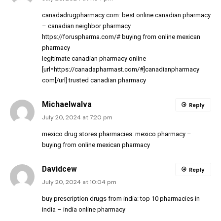
canadadrugpharmacy com:
best online canadian pharmacy
– canadian neighbor pharmacy
https://foruspharma.com/#
buying from online mexican
pharmacy
legitimate canadian pharmacy online
[url=https://canadapharmast.com/#]canadianpharmacy
com[/url] trusted canadian pharmacy
MichaelwaIva
Reply
July 20, 2024 at 7:20 pm
mexico drug stores pharmacies:
mexico pharmacy
–
buying from online mexican pharmacy
Davidcew
Reply
July 20, 2024 at 10:04 pm
buy prescription drugs from india:
top 10 pharmacies in
india
– india online pharmacy