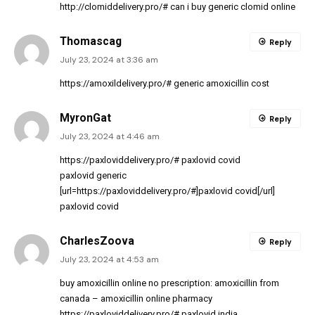
http://clomiddelivery.pro/#
can i buy generic clomid online
Thomascag
Reply
July 23, 2024 at 3:36 am
https://amoxildelivery.pro/#
generic amoxicillin cost
MyronGat
Reply
July 23, 2024 at 4:46 am
https://paxloviddelivery.pro/#
paxlovid covid
paxlovid generic
[url=https://paxloviddelivery.pro/#]paxlovid covid[/url]
paxlovid covid
CharlesZoova
Reply
July 23, 2024 at 4:53 am
buy amoxicillin online no prescription:
amoxicillin from
canada
– amoxicillin online pharmacy
https://paxloviddelivery.pro/#
paxlovid india