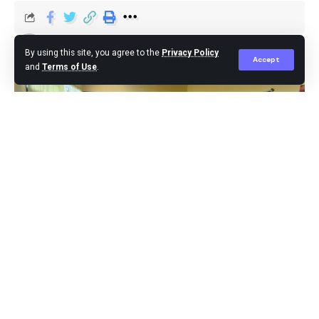
Agus Leo
Published April 6, 2026
By using this site, you agree to the
Privacy Policy
Accept
and
Terms of Use
.
Deli Serdang – Dalam suasana penuh kebersamaan
dan kepedulian, Kapolresra Deli Serdang Kombes Pol
Hendria Lesmana, S.I.K, M. Si, melalui Kasat Narkoba
Polresta Deli Serdang Kompol Dr. Fery Kusnadi, SH,
MH, memberikan santunan kepada anak-anak yatim