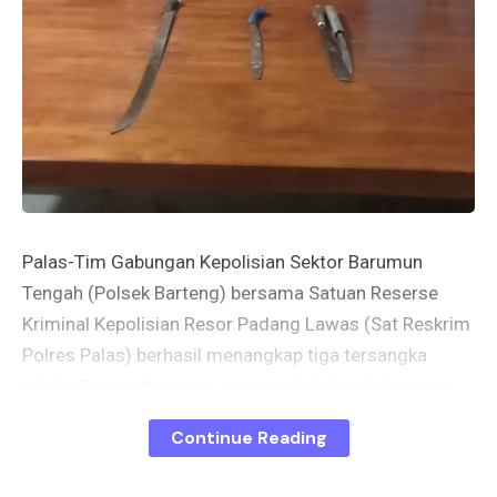
Palas-Tim Gabungan Kepolisian Sektor Barumun
Tengah (Polsek Barteng) bersama Satuan Reserse
Kriminal Kepolisian Resor Padang Lawas (Sat Reskrim
Polres Palas) berhasil menangkap tiga tersangka
pelaku Secara bersama-sama melakukan kekerasan
terhadap Orang yang mengakibatkan luka berat di Rura
Continue Reading
Sigatel, Desa Pasir Pinang, Kecamatan Huristak,
Kabupaten Palas. Rabu. (04/12/2024) pukul 14.00 wib.