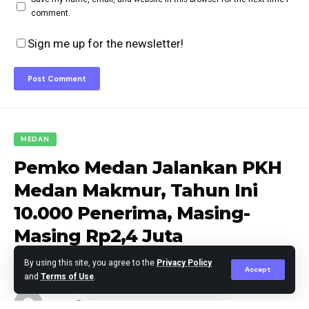
comment.
Sign me up for the newsletter!
MEDAN
Pemko Medan Jalankan PKH
Medan Makmur, Tahun Ini
10.000 Penerima, Masing-
Masing Rp2,4 Juta
By using this site, you agree to the
Privacy Policy
Accept
and
Terms of Use
.
berita
Published April 1, 2026