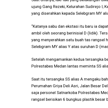
ujung Gang Rezeki, Kelurahan Sudirejo I,
yang diserahkan kepada Selebgram MY alias
“Katanya sabu dan ekstasi itu baru ia dapat
ambil oleh seorang berinisial D (lidik). T
yang menyerahkan satu buah tas rangsel hi
Selebgram MY alias Y atas suruhan D (masi
Setelah mengamankan kedua tersangka ber
Polrestabes Medan lantas meminta SS alia
Saat itu tersangka SS alias A mengaku bah
Perumahan Griya Deli Asri, Jalan Besar De
saja personel Satnarkoba Polrestabes Me
rangsel berisikan 6 bungkus plastik besar b