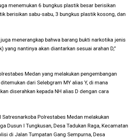
uga menemukan 6 bungkus plastik besar berisikan
stik berisikan sabu-sabu, 3 bungkus plastik kosong, dan
ni juga menerangkap bahwa barang bukti narkotika jenis
ik) yang nantinya akan diantarkan sesuai arahan D,”
 Polrestabes Medan yang melakukan pengembangan
g ditemukan dari Selebgram MY alias Y, di mana
 akan diserahkan kepada NH alias D dengan cara
el Satresnarkoba Polrestabes Medan melakukan
rga Dusun I Tungkusan, Desa Tadukan Raga, Kecamatan
 polisi di Jalan Tumpatan Gang Sempurna, Desa