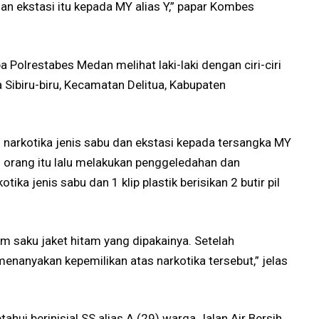
an ekstasi itu kepada MY alias Y,” papar Kombes
 Polrestabes Medan melihat laki-laki dengan ciri-ciri
a Sibiru-biru, Kecamatan Delitua, Kabupaten
narkotika jenis sabu dan ekstasi kepada tersangka MY
i orang itu lalu melakukan penggeledahan dan
tika jenis sabu dan 1 klip plastik berisikan 2 butir pil
am saku jaket hitam yang dipakainya. Setelah
enanyakan kepemilikan atas narkotika tersebut,” jelas
tahui berinisial SS alias A (29) warga Jalan Air Bersih